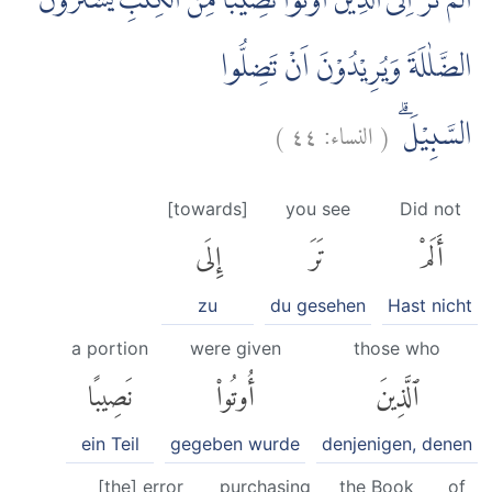
اَلَمْ تَرَ اِلَى الَّذِيْنَ اُوْتُوْا نَصِيْبًا مِّنَ الْكِتٰبِ يَشْتَرُوْنَ
الضَّلٰلَةَ وَيُرِيْدُوْنَ اَنْ تَضِلُّوا
)
٤٤
النساء:
(
السَّبِيْلَۗ
[towards]
you see
Did not
أَلَمْ
تَرَ
إِلَى
zu
du gesehen
Hast nicht
a portion
were given
those who
ٱلَّذِينَ
أُوتُوا۟
نَصِيبًا
ein Teil
gegeben wurde
denjenigen, denen
[the] error
purchasing
the Book
of