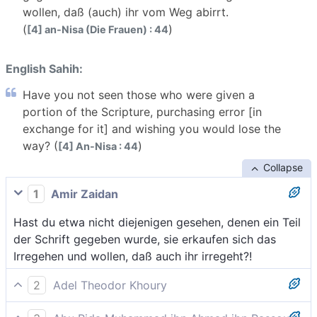
wollen, daß (auch) ihr vom Weg abirrt.
(
)
[4] an-Nisa (Die Frauen) : 44
English Sahih:
Have you not seen those who were given a
portion of the Scripture, purchasing error [in
exchange for it] and wishing you would lose the
way? (
)
[4] An-Nisa : 44
Collapse
1
Amir Zaidan
Hast du etwa nicht diejenigen gesehen, denen ein Teil
der Schrift gegeben wurde, sie erkaufen sich das
Irregehen und wollen, daß auch ihr irregeht?!
2
Adel Theodor Khoury
Hast du nicht auf jene geschaut, denen ein Anteil am