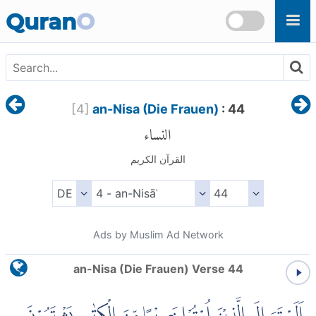
Skip to main content
Quran
O
[
4
]
an-Nisa (Die Frauen)
: 44
النساء
القرآن الكريم
Ads by Muslim Ad Network
an-Nisa (Die Frauen) Verse 44