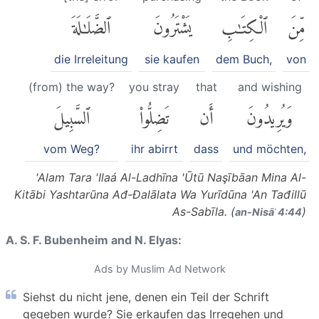
مِّنَ
ٱلْكِتَٰبِ
يَشْتَرُونَ
ٱلضَّلَٰلَةَ
die Irreleitung
sie kaufen
dem Buch,
von
(from) the way?
you stray
that
and wishing
وَيُرِيدُونَ
أَن
تَضِلُّوا۟
ٱلسَّبِيلَ
vom Weg?
ihr abirrt
dass
und möchten,
'Alam Tara 'Ilaá Al-Ladhīna 'Ūtū Naşībāan Mina Al-
Kitābi Yashtarūna Ađ-Đalālata Wa Yurīdūna 'An Tađillū
As-Sabīla. (
)
an-Nisāʾ 4:44
A. S. F. Bubenheim and N. Elyas:
Ads by Muslim Ad Network
Siehst du nicht jene, denen ein Teil der Schrift
gegeben wurde? Sie erkaufen das Irregehen und