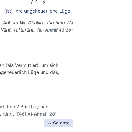
(ist) ihre ungeheuerliche Lüge
ū `Anhum Wa Dhalika 'Ifkuhum Wa
Kānū Yaftarūna. (
)
al-ʾAḥq̈āf 46:28
n (als Vermittler), um sich
ungeheuerlich Lüge und das,
aid them? But they had
nting. (
)
[46] Al-Ahqaf : 28
Collapse