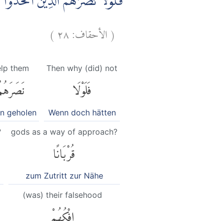
فَلَوْلَا نَصَرَهُمُ الَّذِيْنَ اتَّخَذُوْا م
)
٢٨
الأحقاف:
(
elp them
Then why (did) not
فَلَوْلَا
نَصَرَهُم
en geholen
Wenn doch hätten
?
gods as a way of approach?
قُرْبَانًا
zum Zutritt zur Nähe
(was) their falsehood
إِفْكُهُمْ