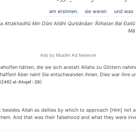
am ersinnen.
sie waren
und was
 Attakhadhū Min Dūni Allāhi Qurbānāan 'Ālihatan Bal Đall
Mā 
Ads by Muslim Ad Network
holfen hätten, die sie sich anstatt Allahs zu Göttern nahme
chaffen! Aber nein! Sie entschwanden ihnen. Dies war ihre 
(
)
[46] al-Ahqaf : 28
 besides Allah as deities by which to approach [Him] not 
 them. And that was their falsehood and what they were inve