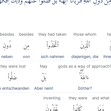
ِنْ دُوْنِ اللّٰهِ قُرْبَانًا اٰلِهَةً ۗبَلْ ضَلُّوْا عَنْهُمْۚ وَذٰلِكَ اِفْكُ
besides
besides
they had taken
those whom
h
ُ
ٱلَّذِينَ
ٱتَّخَذُوا۟
مِن
دُونِ
neben
von
sich nahmen
diejenigen, die
ihn
they were lost
Nay
gods as a way of approach
ءَالِهَةًۢۖ
بَلْ
ضَلُّوا۟
e entschwanden
Aber nein!
Götter?
inventing
they were
and what
وَمَا
كَانُوا۟
يَفْتَرُونَ