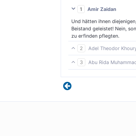
1
Amir Zaidan
Und hätten ihnen diejenigen
Beistand geleistet! Nein, s
zu erfinden pflegten.
2
Adel Theodor Khour
Hätten ihnen doch diejenige
3
Abu Rida Muhammad 
um sich Zutritt in seine Näh
Warum haben ihnen denn die 
zu erdichten pflegten.
nahebringen wollten? Nein, 