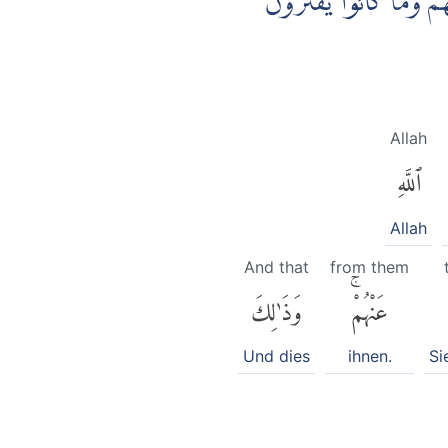
هُمْ وَمَا كَانُوْا يَفْتَرُوْنَ
Allah
ٱللَّهِ
Allah
And that
from them
عَنْهُمْۚ
وَذَٰلِكَ
Und dies
ihnen.
Si