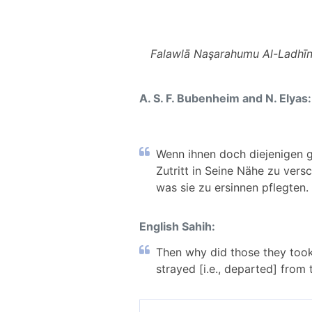
Falawlā Naşarahumu Al-Ladhīna
A. S. F. Bubenheim and N. Elyas:
Wenn ihnen doch diejenigen ge
Zutritt in Seine Nähe zu vers
was sie zu ersinnen pflegten. 
English Sahih:
Then why did those they took
strayed [i.e., departed] from