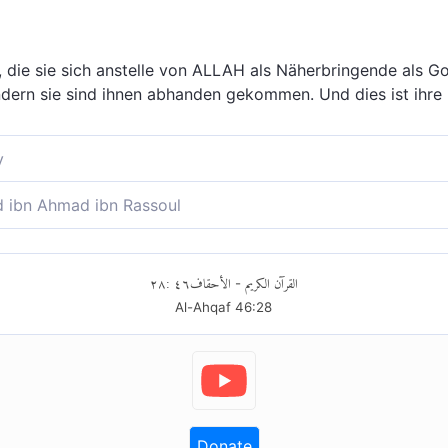
, die sie sich anstelle von ALLAH als Näherbringende als G
ondern sie sind ihnen abhanden gekommen. Und dies ist ihre 
y
n Unterstützung geleistet, die sie sich anstelle Gottes zu 
ibn Ahmad ibn Rassoul
e zu verschaffen! Nein, sie sind ihnen entschwunden. Das is
nicht geholfen, die sie sich statt Allah zu Göttern genomm
sie entschwanden ihnen. Das war ihre Lüge und das, was sie
٢٨
:
٤٦
الأحقاف
القرآن الكريم
-
Al-Ahqaf
46
:
28
Donate