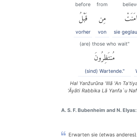
before
from
belie
امَنَتْ
مِن
قَبْلُ
vorher
von
sie gegla
(are) those who wait"
مُنتَظِرُونَ
(sind) Wartende."
Hal Yanžurūna 'Illā 'An Ta't
'Āyāti Rabbika Lā Yanfa`u Na
A. S. F. Bubenheim and N. Elyas:
Erwarten sie (etwas anderes