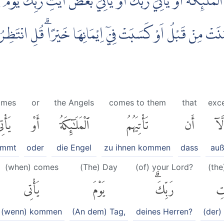
لْمَلٰۤىِٕكَةُ اَوْ يَأْتِيَ رَبُّكَ اَوْ يَأْتِيَ بَعْضُ اٰيٰتِ رَبِّكَ ۗيَوْمَ
ٰمَنَتْ مِنْ قَبْلُ اَوْ كَسَبَتْ فِيْٓ اِيْمَانِهَا خَيْرًاۗ قُلِ انْتَظِرُو
omes
or
the Angels
comes to them
that
exc
لَّآ
أَن
تَأْتِيَهُمُ
ٱلْمَلَٰٓئِكَةُ
أَوْ
يَأْتِ
ommt
oder
die Engel
zu ihnen kommen
dass
auß
(when) comes
(The) Day
(of) your Lord?
(the
تِ
رَبِّكَۗ
يَوْمَ
يَأْتِى
(wenn) kommen
(An dem) Tag,
deines Herren?
(der)