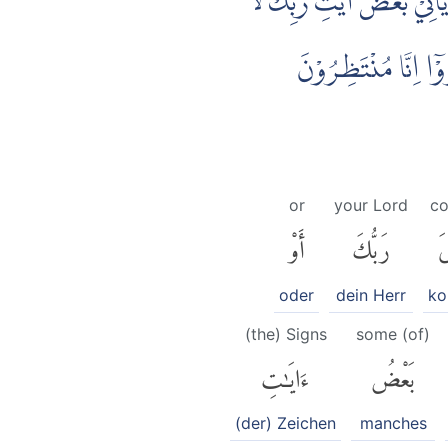
 يَأْتِيْ بَعْضُ اٰيٰتِ رَبِّكَ لَا
ْٓا اِنَّا مُنْتَظِرُوْنَ
or
your Lord
c
ىَ
رَبُّكَ
أَوْ
oder
dein Herr
k
(the) Signs
some (of)
بَعْضُ
ءَايَٰتِ
(der) Zeichen
manches