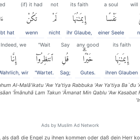
ved
(if) it had
not
its faith
a soul
will
ُ
نَفْسًا
إِيمَٰنُهَا
لَمْ
تَكُنْ
ءَ
ubt hat
wenn
nicht
ihr Glaube,
einer Seele
n
Indeed, we
"Wait
Say
any good
its faith
إِيمَٰنِهَا
خَيْرًاۗ
قُلِ
ٱنتَظِرُوٓا۟
إِنَّا
Wahrlich, wir
"Wartet.
Sag;
Gutes.
ihren Glauben
iyahum Al-Malā'ikatu 'Aw Ya'tiya Rabbuka 'Aw Ya'tiya Ba`đu
fsāan 'Īmānuhā Lam Takun 'Āmanat Min Qablu 'Aw Kasabat F
'
Ads by Muslim Ad Network
), als daß die Engel zu ihnen kommen oder daß dein Herr 