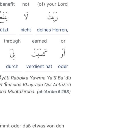
 benefit
not
(of) your Lord
رَبِّكَ
لَا
يَنفَع
ützt
nicht
deines Herren,
through
earned
or
أَوْ
كَسَبَتْ
فِىٓ
durch
verdient hat
oder
 'Āyāti Rabbika Yawma Ya'tī Ba`đu
ī 'Īmānihā Khayrāan Qul Antažirū
Innā Muntažirūna. (
)
al-ʾAnʿām 6:158
kommt oder daß etwas von den