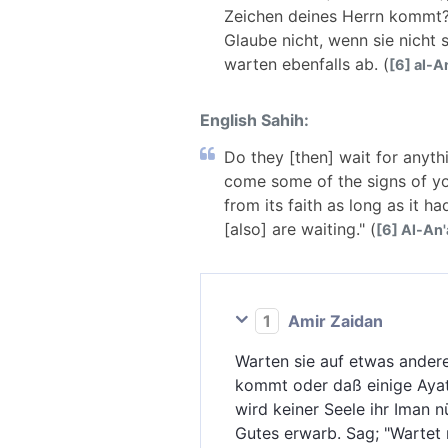
Zeichen deines Herrn kommt?
Glaube nicht, wenn sie nicht
warten ebenfalls ab. (
[6] al-A
English Sahih:
Do they [then] wait for anyt
come some of the signs of yo
from its faith as long as it 
[also] are waiting." (
[6] Al-An'
1
Amir Zaidan
Warten sie auf etwas ander
kommt oder daß einige Aya
wird keiner Seele ihr Iman n
Gutes erwarb. Sag; "Wartet 