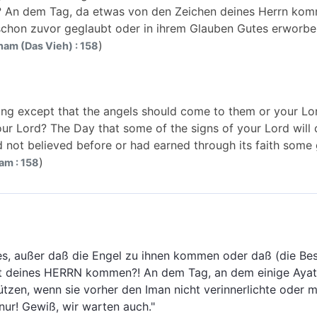
 An dem Tag, da etwas von den Zeichen deines Herrn kommt
 schon zuvor geglaubt oder in ihrem Glauben Gutes erworben
)
nam (Das Vieh) : 158
hing except that the angels should come to them or your Lo
ur Lord? The Day that some of the signs of your Lord will 
had not believed before or had earned through its faith some
)
am : 158
es, außer daß die Engel zu ihnen kommen oder daß (die B
t deines HERRN kommen?! An dem Tag, an dem einige Ayat 
ützen, wenn sie vorher den Iman nicht verinnerlichte oder m
nur! Gewiß, wir warten auch."