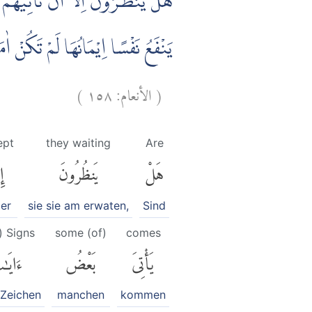
هَلْ يَنْظُرُوْنَ اِلَّآ اَنْ تَأْتِيَهُمُ ا
يَنْفَعُ نَفْسًا اِيْمَانُهَا لَمْ تَكُنْ ا
)
١٥٨
الأنعام:
(
ept
they waiting
Are
هَلْ
يَنظُرُونَ
إِ
er
sie sie am erwaten,
Sind
) Signs
some (of)
comes
يَأْتِىَ
بَعْضُ
ءَايَٰ
 Zeichen
manchen
kommen