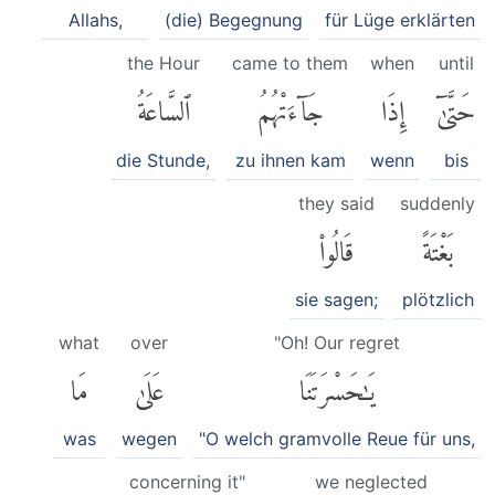
Allahs,
(die) Begegnung
für Lüge erklärten
the Hour
came to them
when
until
حَتَّىٰٓ
إِذَا
جَآءَتْهُمُ
ٱلسَّاعَةُ
die Stunde,
zu ihnen kam
wenn
bis
they said
suddenly
بَغْتَةً
قَالُوا۟
sie sagen;
plötzlich
what
over
"Oh! Our regret
يَٰحَسْرَتَنَا
عَلَىٰ
مَا
was
wegen
"O welch gramvolle Reue für uns,
concerning it"
we neglected