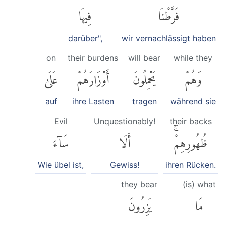
فَرَّطْنَا
فِيهَا
darüber",
wir vernachlässigt haben
on
their burdens
will bear
while they
وَهُمْ
يَحْمِلُونَ
أَوْزَارَهُمْ
عَلَىٰ
auf
ihre Lasten
tragen
während sie
Evil
Unquestionably!
their backs
ظُهُورِهِمْۚ
أَلَا
سَآءَ
Wie übel ist,
Gewiss!
ihren Rücken.
they bear
(is) what
مَا
يَزِرُونَ