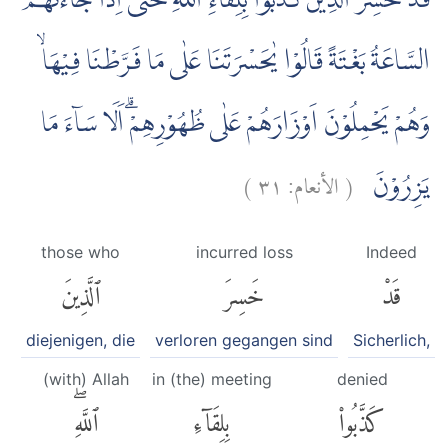
قَدْ خَسِرَ الَّذِيْنَ كَذَّبُوْا بِلِقَاۤءِ اللّٰهِ ۗحَتّٰٓى اِذَا جَاۤءَتْهُمُ
السَّاعَةُ بَغْتَةً قَالُوْا يٰحَسْرَتَنَا عَلٰى مَا فَرَّطْنَا فِيْهَاۙ
وَهُمْ يَحْمِلُوْنَ اَوْزَارَهُمْ عَلٰى ظُهُوْرِهِمْۗ اَلَا سَاۤءَ مَا
)
٣١
الأنعام:
(
يَزِرُوْنَ
those who
incurred loss
Indeed
قَدْ
خَسِرَ
ٱلَّذِينَ
diejenigen, die
verloren gegangen sind
Sicherlich,
(with) Allah
in (the) meeting
denied
كَذَّبُوا۟
بِلِقَآءِ
ٱللَّهِۖ