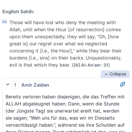
English Sahih:
Those will have lost who deny the meeting with
Allah, until when the Hour [of resurrection] comes
upon them unexpectedly, they will say, "Oh, [how
great is] our regret over what we neglected
concerning it [i.e., the Hour]," while they bear their
burdens [i.e., sins] on their backs. Unquestionably,
evil is that which they bear. (
)
[6] Al-An'am : 31
Collapse
1
Amir Zaidan
Bereits verloren haben diejenigen, die das Treffen mit
ALLAH abgeleugnet haben. Dann, wenn die Stunde
(der Jüngste Tag) sie unerwartet ereilt hat, werden
sie sagen; "Weh uns für das, was wir im Diesseits
vernachlässigt haben.", während sie ihre Schulden auf
ihren Rücken tragen. Doch erbärmlich ist das, was sie