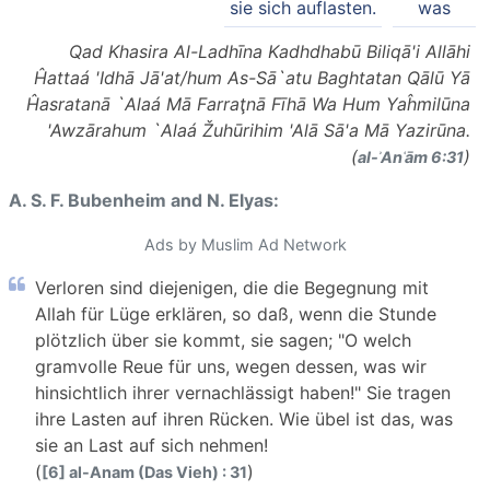
sie sich auflasten.
was
Qad Khasira Al-Ladhīna Kadhdhabū Biliqā'i Allāhi
Ĥattaá 'Idhā Jā'at/hum As-Sā`atu Baghtatan Qālū Yā
Ĥasratanā `Alaá Mā Farraţnā Fīhā Wa Hum Yaĥmilūna
'Awzārahum `Alaá Žuhūrihim 'Alā Sā'a Mā Yazirūna.
(
)
al-ʾAnʿām 6:31
A. S. F. Bubenheim and N. Elyas:
Ads by Muslim Ad Network
Verloren sind diejenigen, die die Begegnung mit
Allah für Lüge erklären, so daß, wenn die Stunde
plötzlich über sie kommt, sie sagen; "O welch
gramvolle Reue für uns, wegen dessen, was wir
hinsichtlich ihrer vernachlässigt haben!" Sie tragen
ihre Lasten auf ihren Rücken. Wie übel ist das, was
sie an Last auf sich nehmen!
(
)
[6] al-Anam (Das Vieh) : 31