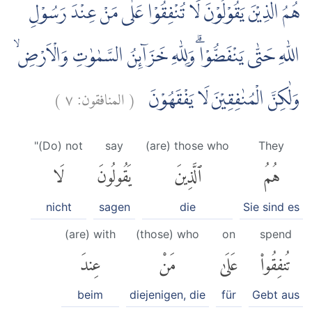
هُمُ الَّذِيْنَ يَقُوْلُوْنَ لَا تُنْفِقُوْا عَلٰى مَنْ عِنْدَ رَسُوْلِ
اللّٰهِ حَتّٰى يَنْفَضُّوْاۗ وَلِلّٰهِ خَزَاۤىِٕنُ السَّمٰوٰتِ وَالْاَرْضِۙ
)
٧
المنافقون:
(
وَلٰكِنَّ الْمُنٰفِقِيْنَ لَا يَفْقَهُوْنَ
"(Do) not
say
(are) those who
They
هُمُ
ٱلَّذِينَ
يَقُولُونَ
لَا
nicht
sagen
die
Sie sind es
(are) with
(those) who
on
spend
تُنفِقُوا۟
عَلَىٰ
مَنْ
عِندَ
beim
diejenigen, die
für
Gebt aus