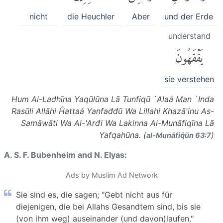
nicht
die Heuchler
Aber
und der Erde
understand
يَفْقَهُونَ
sie verstehen
Hum Al-Ladhīna Yaqūlūna Lā Tunfiqū `Alaá Man `Inda
Rasūli Allāhi Ĥattaá Yanfađđū Wa Lillahi Khazā'inu As-
Samāwāti Wa Al-'Arđi Wa Lakinna Al-Munāfiqīna Lā
Yafqahūna. (
)
al-Munāfiq̈ūn 63:7
A. S. F. Bubenheim and N. Elyas:
Ads by Muslim Ad Network
Sie sind es, die sagen; "Gebt nicht aus für
diejenigen, die bei Allahs Gesandtem sind, bis sie
(von ihm weg) auseinander (und davon)laufen."