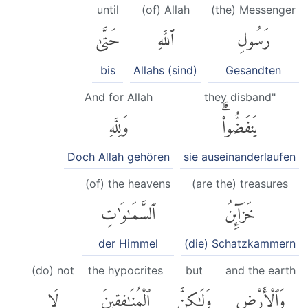
until
(of) Allah
(the) Messenger
رَسُولِ
ٱللَّهِ
حَتَّىٰ
bis
Allahs (sind)
Gesandten
And for Allah
they disband"
يَنفَضُّوا۟ۗ
وَلِلَّهِ
Doch Allah gehören
sie auseinanderlaufen
(of) the heavens
(are the) treasures
خَزَآئِنُ
ٱلسَّمَٰوَٰتِ
der Himmel
(die) Schatzkammern
(do) not
the hypocrites
but
and the earth
وَٱلْأَرْضِ
وَلَٰكِنَّ
ٱلْمُنَٰفِقِينَ
لَا