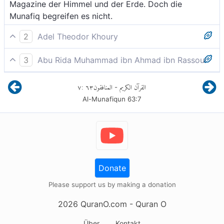
Magazine der Himmel und der Erde. Doch die
Munafiq begreifen es nicht.
2
Adel Theodor Khoury
Sie sind es, die sagen; «Spendet nicht für diejenigen,
3
Abu Rida Muhammad ibn Ahmad ibn Rassoul
die beim Gesandten Gottes sind, bis sie davoneilen.»
Sie sind es, die sagen; "Spendet nicht für die, die mit
Doch Gott gehören die Vorratskammern der Himmel
٧
:
٦٣
المنافقون
القرآن الكريم
-
dem Gesandten Allahs sind, bis sie (ihn) verlassen",
und der Erde. Aber die Heuchler begreifen es nicht.
Al-Munafiqun
63
:
7
während doch die Schätze der Himmel und der Erde
Allahs sind; allein die Heuchler verstehen nichts.
Donate
Please support us by making a donation
2026
QuranO.com
- Quran O
Über
Kontakt