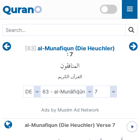
Skip to main content
Quran
O
[
63
]
al-Munafiqun (Die Heuchler)
: 7
المنافقون
القرآن الكريم
Ads by Muslim Ad Network
al-Munafiqun (Die Heuchler) Verse 7