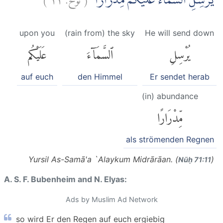
يُّرْسِلِ السَّمَاۤءَ عَلَيْكُمْ مِّدْرَارًاۙ
upon you
(rain from) the sky
He will send down
يُرْسِلِ
ٱلسَّمَآءَ
عَلَيْكُم
auf euch
den Himmel
Er sendet herab
(in) abundance
مِّدْرَارًا
als strömenden Regnen
Yursil As-Samā'a `Alaykum Midrārāan. (
)
Nūḥ 71:11
A. S. F. Bubenheim and N. Elyas:
Ads by Muslim Ad Network
so wird Er den Regen auf euch ergiebig