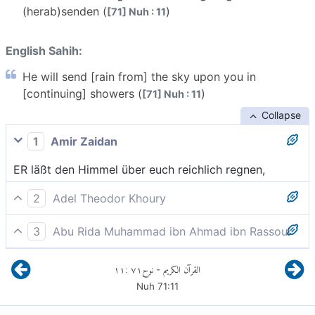
(herab)senden (
)
[71] Nuh : 11
English Sahih:
He will send [rain from] the sky upon you in
[continuing] showers (
)
[71] Nuh : 11
Collapse
1
Amir Zaidan
ER läßt den Himmel über euch reichlich regnen,
2
Adel Theodor Khoury
Dann wird Er den Himmel über euch ergiebig regnen
3
Abu Rida Muhammad ibn Ahmad ibn Rassoul
lassen
Er wird Regen für euch in Fülle her niedersenden
١١
:
٧١
نوح
القرآن الكريم
-
Nuh
71
:
11