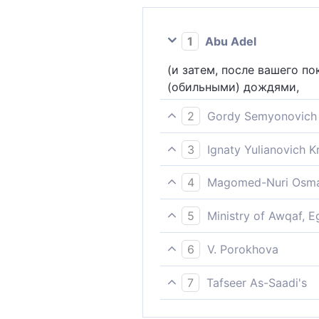
1
Abu Adel
(и затем, после вашего п
(обильными) дождями,
2
Gordy Semyonovich 
Он повелевает небу проли
3
Ignaty Yulianovich 
Он пошлет на вас небо до
4
Magomed-Nuri Osma
Он ниспошлет вам с неба
5
Ministry of Awqaf, E
Он низведёт вам с неба 
6
V. Porokhova
Он (с неба) вам обильный
7
Tafseer As-Saadi's
Он ниспошлет вам с неба