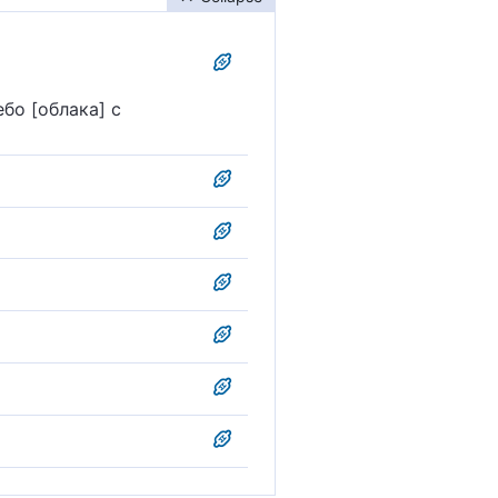
бо [облака] с