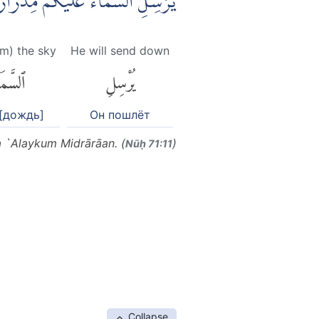
يُّرْسِلِ السَّمَاۤءَ عَلَيْكُمْ مِّدْرَا
om) the sky
He will send down
يُرْسِلِ
ٱلسَّمَا
[дождь]
Он пошлёт
a `Alaykum Midrārāan. (
)
Nūḥ 71:11
Collapse