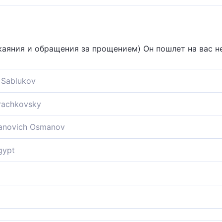
окаяния и обращения за прощением) Он пошлет на вас не
Sablukov
вать для вас обильные дожди;
Krachkovsky
ждем,
novich Osmanov
 обильный дождь,
gypt
обильный дождь
 дождь пошлет,
 обильные дожди,