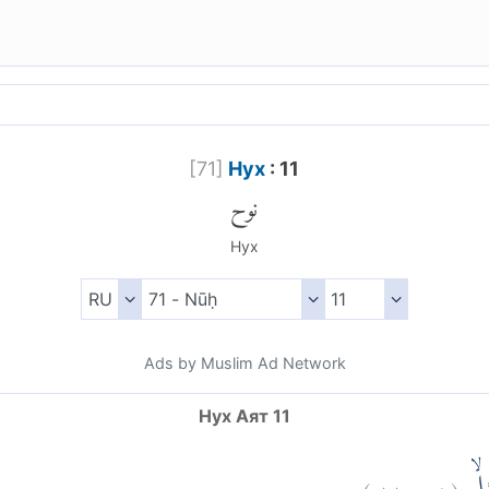
[
71
]
Нух
: 11
نوح
Нух
Ads by Muslim Ad Network
Нух Аят 11
)
١١
نوح:
(