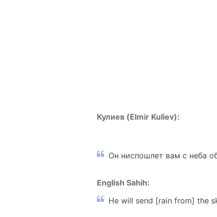
Кулиев (Elmir Kuliev):
Он ниспошлет вам с неба о
English Sahih:
He will send [rain from] the 