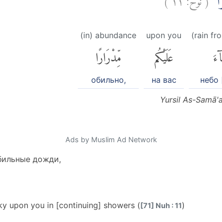
رًاۙ
(in) abundance
upon you
(rain fr
ٓءَ
عَلَيْكُم
مِّدْرَارًا
обильно,
на вас
небо 
Yursil As-Samā'
Ads by Muslim Ad Network
бильные дожди,
sky upon you in [continuing] showers (
)
[71] Nuh : 11