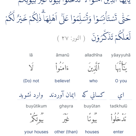
يٰٓاَيُّهَا الَّذِيْنَ اٰمَنُوْا لَا تَدْخُلُوْا بُيُوْتًا غَيْرَ بُيُوْتِكُمْ
حَتّٰى تَسْتَأْنِسُوْا وَتُسَلِّمُوْا عَلٰٓى اَهْلِهَاۗ ذٰلِكُمْ خَيْرٌ لَّكُمْ
(
النور:
٢٧
)
لَعَلَّكُمْ تَذَكَّرُوْنَ
lā
āmanū
alladhīna
yāayyuhā
يَٰٓأَيُّهَا
ٱلَّذِينَ
ءَامَنُوا۟
لَا
(Do) not
believe!
who
O you
اي
كساني كه
ايمان آوردند
وارد نشوید
buyūtikum
ghayra
buyūtan
tadkhulū
تَدْخُلُوا۟
بُيُوتًا
غَيْرَ
بُيُوتِكُمْ
your houses
other (than)
houses
enter