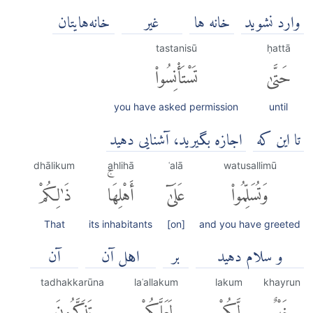
وارد نشوید
خانه ها
غير
خانه‌هايتان
tastanisū
ḥattā
حَتَّىٰ
تَسْتَأْنِسُوا۟
you have asked permission
until
تا اين كه
اجازه بگیرید، آشنایی دهید
dhālikum
ahlihā
ʿalā
watusallimū
وَتُسَلِّمُوا۟
عَلَىٰٓ
أَهْلِهَاۚ
ذَٰلِكُمْ
That
its inhabitants
[on]
and you have greeted
و سلام دهید
بر
اھل آن
آن
tadhakkarūna
laʿallakum
lakum
khayrun
خَيْرٌ
لَّكُمْ
لَعَلَّكُمْ
تَذَكَّرُونَ