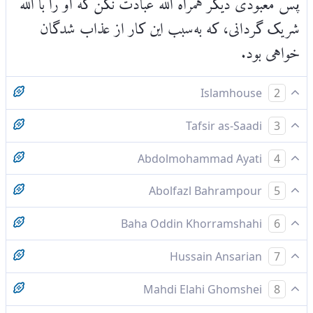
شریک گردانی، که به‌سبب این کار از عذاب‌ شدگان
خواهی بود.
Islamhouse
2
پس [ای پیامبر،] هیچ معبودی را با الله مخوان، که
Tafsir as-Saadi
3
عذاب خواهی شد.
Please check ayah 26:216 for complete
Abdolmohammad Ayati
4
tafsir.
پس با خداى يكتا خداى ديگرى را مخوان تا مباد در شمار
Abolfazl Bahrampour
5
مستحقان عذاب درآيى
پس با خدا معبودى ديگر مخوان كه از عذاب شدگان
Baha Oddin Khorramshahi
6
مى‌گردى
پس در جنب خداوند خدایی دیگر [به نیایش‌] مخوان که
Hussain Ansarian
7
از عذاب دیدگان خواهی شد
پس با خدا معبودی دیگر را مپرست، که از عذاب
Mahdi Elahi Ghomshei
8
شدگان خواهی شد