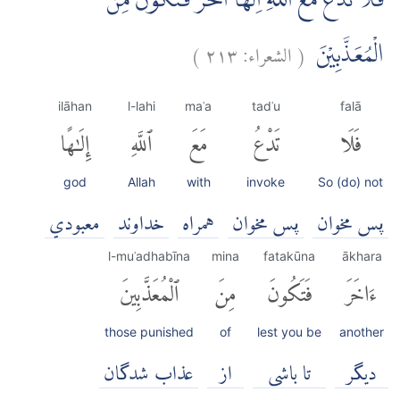
فَلَا تَدْعُ مَعَ اللّٰهِ اِلٰهًا اٰخَرَ فَتَكُوْنَ مِنَ
(
الشعراء:
٢١٣
)
الْمُعَذَّبِيْنَ
ilāhan
l-lahi
maʿa
tadʿu
falā
فَلَا
تَدْعُ
مَعَ
ٱللَّهِ
إِلَٰهًا
god
Allah
with
invoke
So (do) not
پس مخوان
پس مخوان
همراه
خداوند
معبودي
l-muʿadhabīna
mina
fatakūna
ākhara
ءَاخَرَ
فَتَكُونَ
مِنَ
ٱلْمُعَذَّبِينَ
those punished
of
lest you be
another
دیگر
تا باشی
از
عذاب شدگان