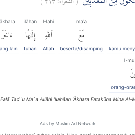
َتَكُوْنَ مِنَ الْمُعَذَّبِيْنَ
ākhara
ilāhan
l-lahi
maʿa
مَعَ
ٱللَّهِ
إِلَٰهًا
ءَاخَرَ
ang lain
tuhan
Allah
beserta/disamping
kamu meny
l-mu
ينَ
orang-ora
Falā Tad`u Ma`a Allāhi 'Ilahāan 'Ākhara Fatakūna Mina Al-
Ads by Muslim Ad Network