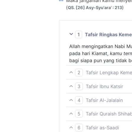
Maka janganlah kamu menyeru
(
)
QS. [26] Asy-Syu'ara' : 213
1
Tafsir Ringkas Kem
Allah mengingatkan Nabi 
pada hari Kiamat,
kamu ter
bagi siapa pun yang tidak b
2
Tafsir Lengkap Kem
Ayat ini melarang Nabi Mu
3
Tafsir Ibnu Katsir
menyembah Tuhan Yang Maha
Tafsir ayat ini tidak ditera
yang lain di samping menye
4
Tafsir Al-Jalalain
(Maka janganlah kamu menye
5
Tafsir Quraish Shiha
yang diazab) jika kamu mel
Maka hadapkanlah dirimu, M
6
Tafsir as-Saadi