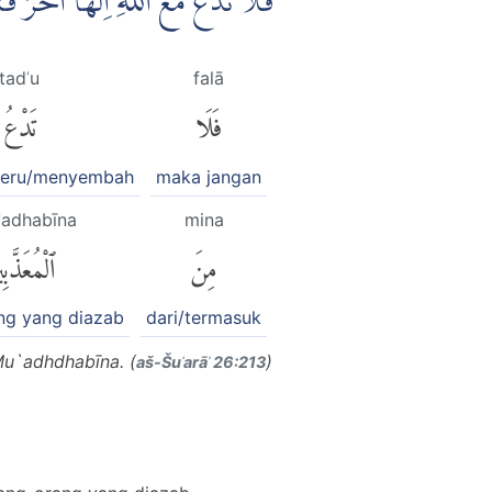
فَلَا تَدْعُ مَعَ اللّٰهِ اِلٰهًا اٰخَرَ ف
tadʿu
falā
فَلَا
تَدْعُ
eru/menyembah
maka jangan
ʿadhabīna
mina
مِنَ
ٱلْمُعَذَّبِ
ng yang diazab
dari/termasuk
Mu`adhdhabīna. (
)
aš-Šuʿarāʾ 26:213