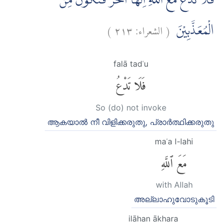
فَلَا تَدْعُ مَعَ اللّٰهِ اِلٰهًا اٰخَرَ فَتَكُوْنَ مِنَ
)
٢١٣
الشعراء:
(
الْمُعَذَّبِيْنَ
falā tadʿu
فَلَا تَدْعُ
So (do) not invoke
ആകയാല്‍ നീ വിളിക്കരുതു, പ്രാര്‍ത്ഥിക്കരുതു
maʿa l-lahi
مَعَ ٱللَّهِ
with Allah
അല്ലാഹുവോടുകൂടി
ilāhan ākhara