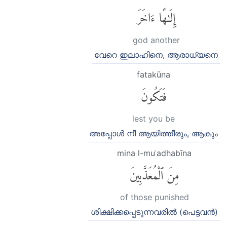
إِلَٰهًا ءَاخَرَ
god another
വേറെ ഇലാഹിനെ, ആരാധ്യനെ
fatakūna
فَتَكُونَ
lest you be
അപ്പോള്‍ നീ ആയിത്തീരും, ആകും
mina l-muʿadhabīna
مِنَ ٱلْمُعَذَّبِينَ
of those punished
ശിക്ഷിക്കപ്പെടുന്നവരില്‍ (പെട്ടവന്‍)