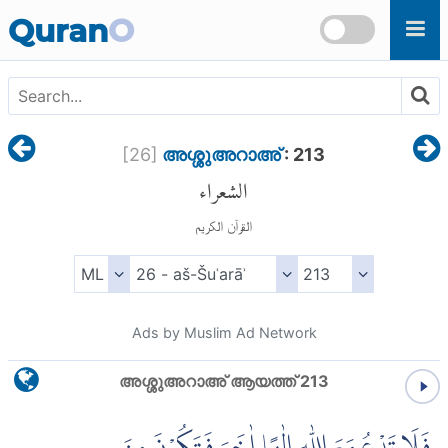
Skip to main content
Quran
O
[
26
]
അശ്ശുഅറാഅ്
: 213
الشعراء
القرآن الكريم
Ads by Muslim Ad Network
അശ്ശുഅറാഅ് ആയത്ത് 213