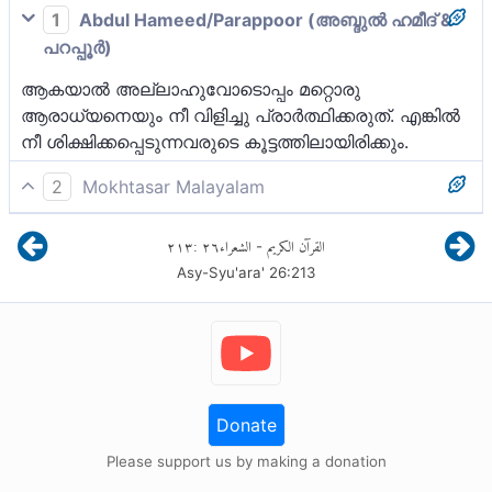
1
Abdul Hameed/Parappoor (അബ്ദുല്‍ ഹമീദ് &
പറപ്പൂര്‍)
ആകയാല്‍ അല്ലാഹുവോടൊപ്പം മറ്റൊരു
ആരാധ്യനെയും നീ വിളിച്ചു പ്രാര്‍ത്ഥിക്കരുത്. എങ്കില്‍
‍നീ ശിക്ഷിക്കപ്പെടുന്നവരുടെ കൂട്ടത്തിലായിരിക്കും.
2
Mokhtasar Malayalam
അല്ലാഹുവിനോടൊപ്പം മറ്റൊരു ആരാധ്യനെയും നീ
٢١٣
:
٢٦
الشعراء
القرآن الكريم
-
ആരാധിക്കുകയോ, അല്ലാഹുവിനോടൊപ്പം അവനെ
Asy-Syu'ara'
26
:
213
പങ്കാളിയാക്കുകയോ ചെയ്യരുത്. അങ്ങനെ നീ
ചെയ്താൽ ശിക്ഷിക്കപ്പെടുന്നവരുടെ കൂട്ടത്തിൽ നീ
ഉൾപ്പെടുന്നതായിരിക്കും.
Donate
Please support us by making a donation