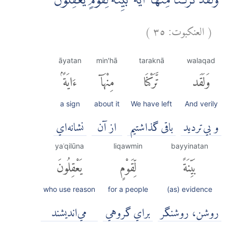
وَلَقَدْ تَّرَكْنَا مِنْهَآ اٰيَةً ۢ بَيِّنَةً لِّقَوْمٍ يَّعْقِلُوْنَ
(
العنكبوت:
٣٥
)
āyatan
min'hā
taraknā
walaqad
وَلَقَد
تَّرَكْنَا
مِنْهَآ
ءَايَةًۢ
a sign
about it
We have left
And verily
و بي‌ترديد
باقی گذاشتیم
از آن
نشانه‌اي
yaʿqilūna
liqawmin
bayyinatan
بَيِّنَةً
لِّقَوْمٍ
يَعْقِلُونَ
who use reason
for a people
(as) evidence
روشن، روشنگر
براي گروهي
مي‌انديشند