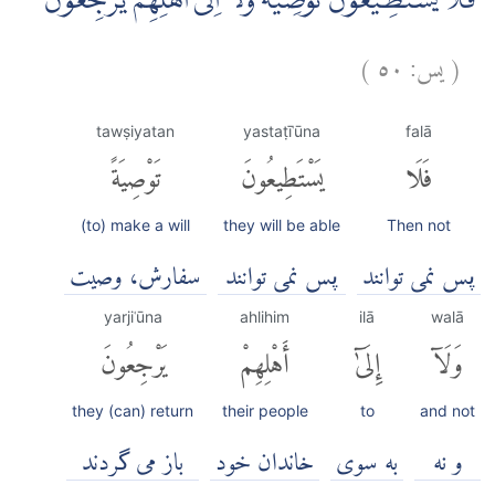
فَلَا يَسْتَطِيْعُوْنَ تَوْصِيَةً وَّلَآ اِلٰٓى اَهْلِهِمْ يَرْجِعُوْنَ ࣖ
(
يس:
٥٠
)
tawṣiyatan
yastaṭīʿūna
falā
فَلَا
يَسْتَطِيعُونَ
تَوْصِيَةً
(to) make a will
they will be able
Then not
پس نمی توانند
پس نمی توانند
سفارش، وصیت
yarjiʿūna
ahlihim
ilā
walā
وَلَآ
إِلَىٰٓ
أَهْلِهِمْ
يَرْجِعُونَ
they (can) return
their people
to
and not
و نه
به سوی
خاندان خود
باز می گردند