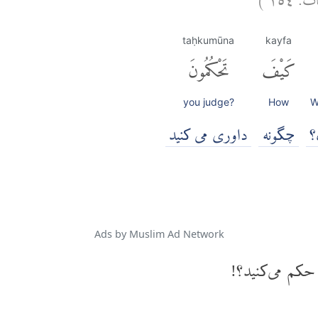
taḥkumūna
kayfa
كَيْفَ
تَحْكُمُونَ
you judge?
How
W
؟
چگونه
داوری می کنید
Ads by Muslim Ad Network
حکم می‌کنید؟!