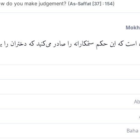
ow do you make judgement? (
)
As-Saffat [37] : 154
است که این حکم ستمکارانه را صادر می‌کنید که دختران را برا
حکم می‌کنید؟
Please check ayah 37:
اوت مى‌كنيد؟
 مى‌كنيد