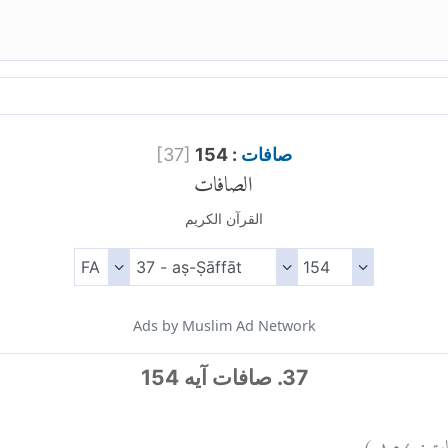
صافات
: 154
]
37
[
الصافات
القرآن الكريم
Ads by Muslim Ad Network
37. صافات آیه 154
ات:
١٥٤
)