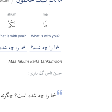
مَا لَكُمْۗ كَيْفَ تَحْكُمُوْنَ
lakum
mā
مَا
لَكُمْ
hat is with you?
What is with you?
شما را چه شده؟
شما را چه شده
Maa lakum kaifa tahkumoon
حسین تاجی گله داری:
شما را چه شده است؟ چگونه 