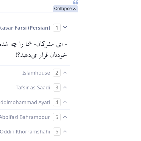
Collapse
Mokhtasar Farsi (Persian)
1
- ای مشرکان- شما را چه شده 
خودتان قرار می‌دهید؟!
Islamhouse
2
شما را چه شده است؟ چگونه 
Tafsir as-Saadi
3
157 for complete tafsir.
Abdolmohammad Ayati
4
شما را چه مى‌شود؟ چگونه قض
Abolfazl Bahrampour
5
شما را چه شده؟ چگونه داورى
Baha Oddin Khorramshahi
6