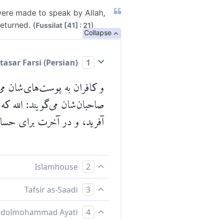
 were made to speak by Allah,
eturned. (
)
Fussilat [41] : 21
Collapse
Mokhtasar Farsi (Persian)
1
و کافران به پوست‌های‌شان می‌
صاحبان‌شان می‌گویند: الله که 
آفرید، و در آخرت برای حسابر
Islamhouse
2
آنان به پوست خود می‌گویند: «
Tafsir as-Saadi
3
موجودات را گویا كرده، ما را
:24 for complete tafsir.
Abdolmohammad Ayati
4