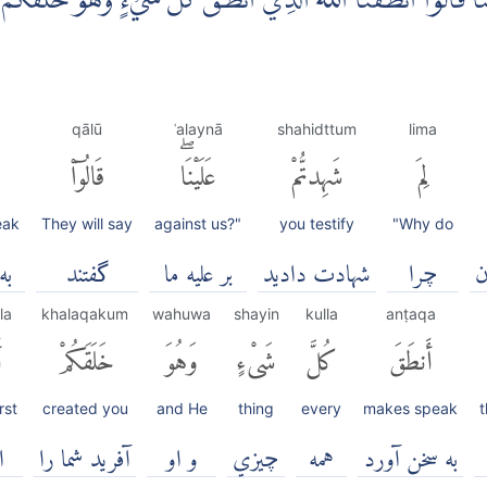
َا ۗقَالُوْٓا اَنْطَقَنَا اللّٰهُ الَّذِيْٓ اَنْطَقَ كُلَّ شَيْءٍ وَّهُوَ خَلَقَكُمْ اَوّ
qālū
ʿalaynā
shahidttum
lima
لِمَ
شَهِدتُّمْ
عَلَيْنَاۖ
قَالُوٓا۟
eak
They will say
against us?"
you testify
"Why do
ن
چرا
شهادت دادید
بر علیه ما
گفتند
به
la
khalaqakum
wahuwa
shayin
kulla
anṭaqa
أَنطَقَ
كُلَّ
شَىْءٍ
وَهُوَ
خَلَقَكُمْ
أ
rst
created you
and He
thing
every
makes speak
به سخن آورد
همه
چيزي
و او
آفريد شما را
ا