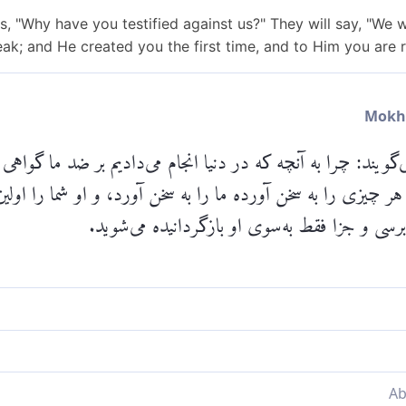
ins, "Why have you testified against us?" They will say, "We
k; and He created you the first time, and to Him you are r
گویند: چرا به آنچه که در دنیا انجام می‌دادیم بر ضد ما گواهی
هر چیزی را به سخن آورده ما را به سخن آورد، و او شما را اولین 
سی و جزا فقط به‌سوی او بازگردانیده می‌شوید.
چرا علیه ما گواهی دادید؟» [در جواب] می‌گویند: «الله [همان
 نیز به سخن درآورده است؛ و اوست كه نخستین بار شما را آفری
Please check ayah 41