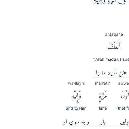
َلَ مَرَّةٍۙ وَّاِلَيْهِ
anṭaqanā
أَنطَقَنَا
"Allah made us sp
 سخن آورد ما را
wa-ilayhi
marratin
awwa
َوَّلَ
مَرَّةٍ
وَإِلَيْهِ
and to Him
time
(the) fi
ولين
بار
و به سوي او