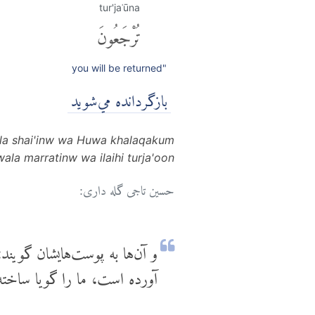
tur'jaʿūna
تُرْجَعُونَ
you will be returned"
بازگردانده مي‌شويد
ulla shai'inw wa Huwa khalaqakum
ala marratinw wa ilaihi turja'oon
حسین تاجی گله داری:
و آن‌ها به پوست‌هایشان گویند
آورده است، ما را گویا ساخته 