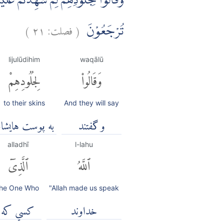
وَقَالُوْا لِجُلُوْدِهِمْ لِمَ شَهِدْتُّمْ عَلَيْن
(
فصلت:
٢١
)
تُرْجَعُوْنَ
lijulūdihim
waqālū
وَقَالُوا۟
لِجُلُودِهِمْ
to their skins
And they will say
و گفتند
به پوست هایشا
alladhī
l-lahu
ٱللَّهُ
ٱلَّذِىٓ
the One Who
"Allah made us speak
خداوند
كسي كه