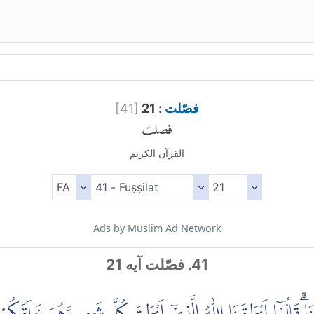
فصّلت
: 21
]
41
[
فصلت
القرآن الكريم
Ads by Muslim Ad Network
41. فصّلت آیه 21