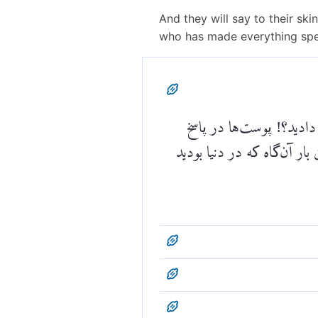
And they will say to their sk
who has made everything spea
 دادید؟! پوست‌ها در پاسخ
بار آن‌گاه که در دنیا بودید
 خالق توانمندی] كه همه
د و [سرانجام، همگی] به