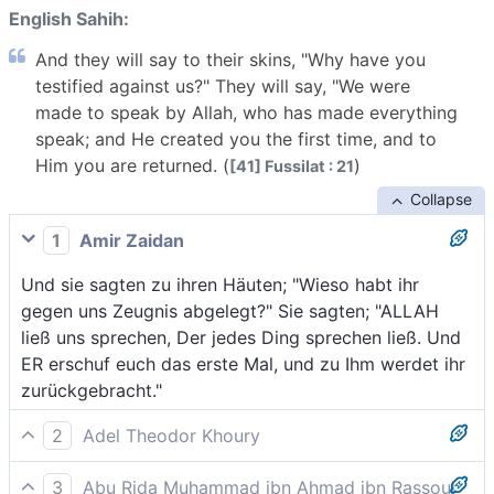
English Sahih:
And they will say to their skins, "Why have you
testified against us?" They will say, "We were
made to speak by Allah, who has made everything
speak; and He created you the first time, and to
Him you are returned. (
)
[41] Fussilat : 21
Collapse
1
Amir Zaidan
Und sie sagten zu ihren Häuten; "Wieso habt ihr
gegen uns Zeugnis abgelegt?" Sie sagten; "ALLAH
ließ uns sprechen, Der jedes Ding sprechen ließ. Und
ER erschuf euch das erste Mal, und zu Ihm werdet ihr
zurückgebracht."
2
Adel Theodor Khoury
Sie sagen zu ihren Häuten; «Warum habt ihr gegen
3
Abu Rida Muhammad ibn Ahmad ibn Rassoul