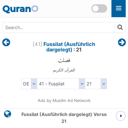
Skip to main content
Quran
O
[
41
]
Fussilat (Ausführlich
dargelegt)
: 21
فصلت
القرآن الكريم
Ads by Muslim Ad Network
Fussilat (Ausführlich dargelegt) Verse
21