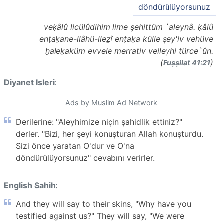
döndürülüyorsunuz
veḳâlû licülûdihim lime şehittüm `aleynâ. ḳâlû
enṭaḳane-llâhü-lleẕî enṭaḳa külle şey'iv vehüve
ḫaleḳaküm evvele merrativ veileyhi türce`ûn.
(
)
Fuṣṣilat 41:21
Diyanet Isleri:
Ads by Muslim Ad Network
Derilerine: "Aleyhimize niçin şahidlik ettiniz?"
derler. "Bizi, her şeyi konuşturan Allah konuşturdu.
Sizi önce yaratan O'dur ve O'na
döndürülüyorsunuz" cevabını verirler.
English Sahih:
And they will say to their skins, "Why have you
testified against us?" They will say, "We were