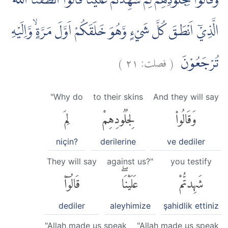
وَقَالُوْا لِجُلُوْدِهِمْ لِمَ شَهِدْتُّمْ عَلَيْنَا ۗقَالُوْٓا اَنْطَقَنَا اللّٰهُ
الَّذِيْٓ اَنْطَقَ كُلَّ شَيْءٍ وَّهُوَ خَلَقَكُمْ اَوَّلَ مَرَّةٍۙ وَّاِلَيْهِ
)
٢١
فصلت:
(
تُرْجَعُوْنَ
"Why do
to their skins
And they will say
وَقَالُوا۟
لِجُلُودِهِمْ
لِمَ
niçin?
derilerine
ve dediler
They will say
against us?"
you testify
شَهِدتُّمْ
عَلَيْنَاۖ
قَالُوٓا۟
dediler
aleyhimize
şahidlik ettiniz
"Allah made us speak
"Allah made us speak