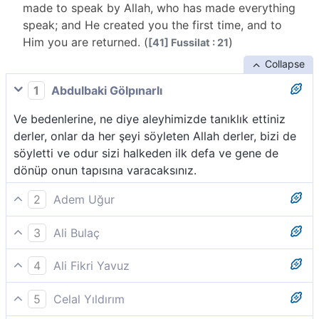
made to speak by Allah, who has made everything
speak; and He created you the first time, and to
Him you are returned. (
)
[41] Fussilat : 21
Collapse
1
Abdulbaki Gölpınarlı
Ve bedenlerine, ne diye aleyhimizde tanıklık ettiniz
derler, onlar da her şeyi söyleten Allah derler, bizi de
söyletti ve odur sizi halkeden ilk defa ve gene de
dönüp onun tapısına varacaksınız.
2
Adem Uğur
Derilerine: Niçin aleyhimize şahitlik ettiniz? derler.
3
Ali Bulaç
Onlar da: Her şeyi konuşturan Allah, bizi de
Kendi derilerine dediler ki: "Niye aleyhimizde şahitlik
konuşturdu. İlk defa sizi o yaratmıştır. Yine O´na
4
Ali Fikri Yavuz
ettiniz?" Dediler ki: "Herşeye nutku verip-konuşturan
döndürülüyorsunuz, derler.
O kâfirler, derilerine (azalarına): “-Niçin aleyhimizde
Allah, bizi konuşturdu. Sizi ilk defa O yarattı ve O'na
5
Celal Yıldırım
şahitlik ettiniz?” derler. Onlar (cevab olarak): “-Bizi,
döndürülüyorsunuz."