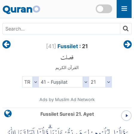
Skip to main content
Quran
O
[
41
]
Fussilet
: 21
فصلت
القرآن الكريم
Ads by Muslim Ad Network
Fussilet Suresi 21. Ayet