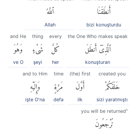
أَنطَقَنَا
ٱللَّهُ
Allah
bizi konuşturdu
and He
thing
every
the One Who makes speak
ٱلَّذِىٓ أَنطَقَ
كُلَّ
شَىْءٍ
وَهُوَ
ve O
şeyi
her
konuşturan
and to Him
time
(the) first
created you
خَلَقَكُمْ
أَوَّلَ
مَرَّةٍ
وَإِلَيْهِ
işte O'na
defa
ilk
sizi yaratmıştı
you will be returned"
تُرْجَعُونَ