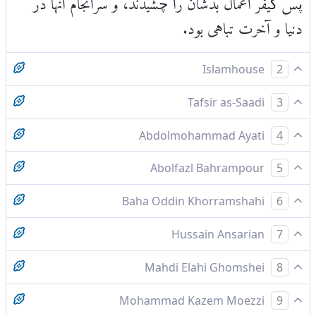
دنیا و آخرت تباهی بود.
Islamhouse
2
پس آنان کیفر کار خود را چشیدند، و سرانجامِ کارشان
Tafsir as-Saadi
3
زیان بود.
Please check ayah 65:12 for complete tafsir.
Abdolmohammad Ayati
4
پس عقوبت عمل خود را چشيدند. عاقبت كارشان
Abolfazl Bahrampour
5
زيانكارى بود
پس سزاى كار خود را چشيدند و پايان كارشان خسران
Baha Oddin Khorramshahi
6
بود
بدین‌سان عقوبت کار خود را چشید و عاقبت کارش
Hussain Ansarian
7
زیان بود
و آنان کیفر سنگین کفر و کبرشان را چشیدند و سرانجام
Mahdi Elahi Ghomshei
8
کارشان خسارت بود
تا کیفر کردار خود چشیدند و عاقبت کارشان زیانکاری
Mohammad Kazem Moezzi
9