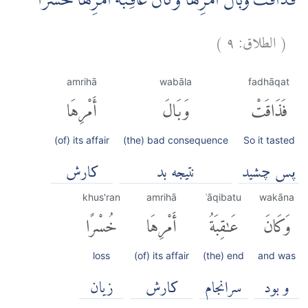
فَذَاقَتْ وَبَالَ اَمْرِهَا وَكَانَ عَاقِبَةُ اَمْرِهَا خُسْرًا
(
الطلاق:
٩
)
amrihā
wabāla
fadhāqat
فَذَاقَتْ
وَبَالَ
أَمْرِهَا
(of) its affair
(the) bad consequence
So it tasted
پس چشید
نتیجه بد
کارش
khus'ran
amrihā
ʿāqibatu
wakāna
وَكَانَ
عَٰقِبَةُ
أَمْرِهَا
خُسْرًا
loss
(of) its affair
(the) end
and was
و بود
سرانجام
کارش
زیان