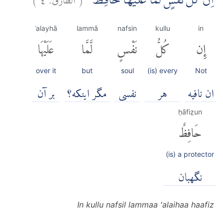
اِنْ كُلُّ نَفْسٍ لَّمَّا عَلَيْهَا حَافِظٌۗ
ʿalayhā
lammā
nafsin
kullu
in
إِن
كُلُّ
نَفْسٍ
لَّمَّا
عَلَيْهَا
over it
but
soul
(is) every
Not
ان نافیه
هر
نفسی
مگر اینکه؟
بر آن
ḥāfiẓun
حَافِظٌ
(is) a protector
نگهبان
In kullu nafsil lammaa 'alaihaa haafiz