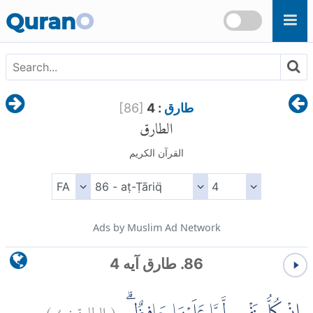
Skip to main content
Quran
O
طارق
: 4
]
86
[
الطارق
القرآن الكريم
Ads by Muslim Ad Network
86. طارق آیه 4
(
الطارق:
٤
)