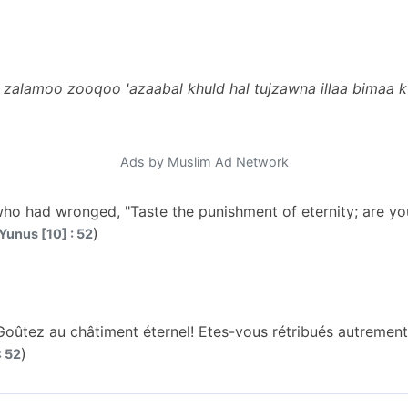
 zalamoo zooqoo 'azaabal khuld hal tujzawna illaa bimaa 
Ads by Muslim Ad Network
e who had wronged, "Taste the punishment of eternity; are
)
Yunus [10] : 52
: «Goûtez au châtiment éternel! Etes-vous rétribués autreme
)
: 52