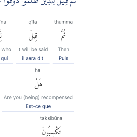
ثُمَّ قِيْلَ لِلَّذِيْنَ ظَلَمُوْا ذُوْقُو
hīna
qīla
thumma
ثُمَّ
قِيلَ
لِ
e who
it will be said
Then
 qui
il sera dit
Puis
hal
هَلْ
Are you (being) recompensed
Est-ce que
taksibūna
تَكْسِبُونَ