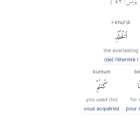
l-khul'di
ٱلْخُلْدِ
the everlasting
(de) l’éternité !
kuntum
b
َا
كُنتُمْ
you used (to)
for
vous acquériez
pour 