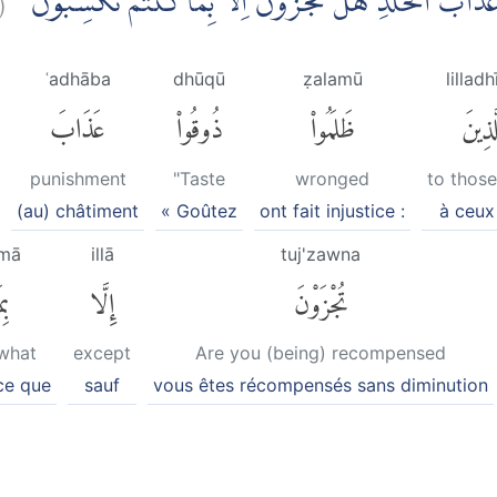
ْا عَذَابَ الْخُلْدِۚ هَلْ تُجْزَوْنَ اِلَّا بِمَا كُنْتُمْ تَكْسِبُوْنَ
ʿadhāba
dhūqū
ẓalamū
lillad
لَّذِينَ
ظَلَمُوا۟
ذُوقُوا۟
عَذَابَ
punishment
"Taste
wronged
to thos
(au) châtiment
« Goûtez
ont fait injustice :
à ceux
imā
illā
tuj'zawna
تُجْزَوْنَ
إِلَّا
بِم
 what
except
Are you (being) recompensed
ce que
sauf
vous êtes récompensés sans diminution