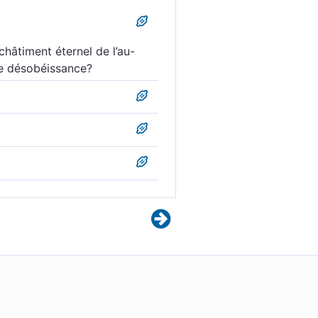
 châtiment éternel de l’au-
de désobéissance?
« Goûtez les tourments
Serez-vous rétribués
 ! Êtes-vous rétribués