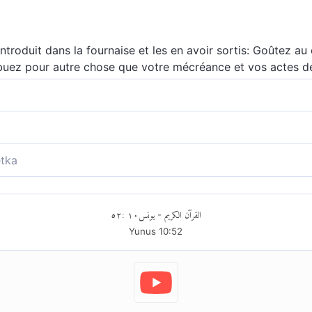
introduit dans la fournaise et les en avoir sortis: Goûtez au
ribuez pour autre chose que votre mécréance et vos actes 
mes et aux femmes qui furent injustes envers eux-mêmes : 
 autre rétribution que celle, méritée, de vos œuvres ? »
auront commis des injustices : «Goûtez le supplice éternel ! 
tka
e ce que vous commettiez? »
injustices entendront alors : « Goûtez le châtiment éternel
vos agissements ?»
٥٢
:
١٠
يونس
القرآن الكريم
-
Yunus
10
:
52