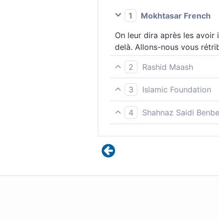
1
Mokhtasar French
On leur dira après les avoir 
delà. Allons-nous vous rét
2
Rashid Maash
52 Puis il sera dit aux hom
3
Islamic Foundation
éternels ! Recevrez-vous une
Puis il sera dit à ceux qui 
4
Shahnaz Saidi Benbe
autrement qu’à la mesure d
Ceux qui auront commis des 
autrement qu’à hauteur de 