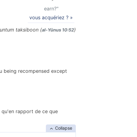
earn?"
vous acquériez ? »
kuntum taksiboon (
)
al-Yūnus 10:52
 you being recompensed except
nt qu'en rapport de ce que
Collapse