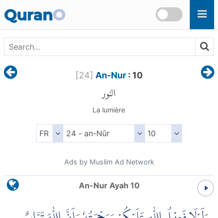
Skip to main content
Quran
O
[
24
]
An-Nur
: 10
النور
La lumière
Ads by Muslim Ad Network
An-Nur Ayah 10