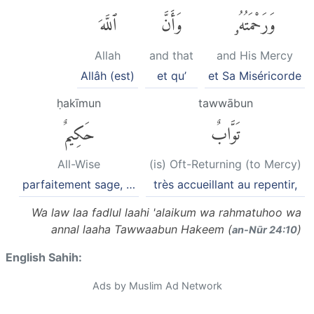
وَرَحْمَتُهُۥ
وَأَنَّ
ٱللَّهَ
Allah
and that
and His Mercy
Allâh (est)
et qu’
et Sa Miséricorde
ḥakīmun
tawwābun
تَوَّابٌ
حَكِيمٌ
All-Wise
(is) Oft-Returning (to Mercy)
parfaitement sage, …
très accueillant au repentir,
Wa law laa fadlul laahi 'alaikum wa rahmatuhoo wa
annal laaha Tawwaabun Hakeem (
)
an-Nūr 24:10
English Sahih:
Ads by Muslim Ad Network