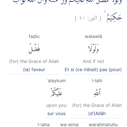
وَلَوْلَا فَضْلُ اللّٰهِ عَلَيْكُمْ وَرَحْمَتُهٗ وَاَنَّ اللّٰهَ تَوَّابٌ
)
١٠
النور:
(
حَكِيْمٌ ࣖ
faḍlu
walawlā
وَلَوْلَا
فَضْلُ
(for) the Grace of Allah
And if not
(la) faveur
Et si (ce n’était) pas (pour)
ʿalaykum
l-lahi
ٱللَّهِ
عَلَيْكُمْ
upon you
(for) the Grace of Allah
sur vous
(d’)Allâh
l-laha
wa-anna
waraḥmatuhu