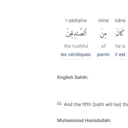
l-ṣādiqīna
mina
kāna
كَانَ
مِنَ
ٱلصَّٰدِقِينَ
the truthful
of
he is
les véridiques.
parmi
il est
English Sahih:
And the fifth [oath will be] th
Muhammad Hamidullah: