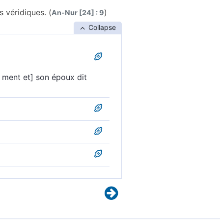
s véridiques. (
)
An-Nur [24] : 9
Collapse
le ment et] son époux dit
ci dit la vérité.
que