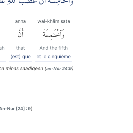
وَالْخَامِسَةَ اَنَّ غَضَبَ اللّٰهِ عَ
anna
wal-khāmisata
وَٱلْخَٰمِسَةَ
أَنَّ
ah
that
And the fifth
(est) que
et le cinquième
na minas saadiqeen (
)
an-Nūr 24:9
)
An-Nur [24] : 9