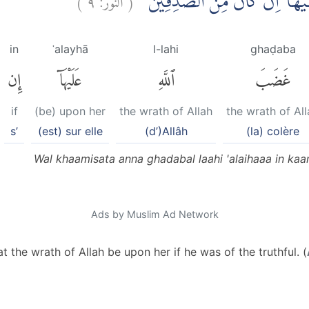
لَيْهَآ اِنْ كَانَ مِنَ الصّٰدِقِيْنَ
in
ʿalayhā
l-lahi
ghaḍaba
غَضَبَ
ٱللَّهِ
عَلَيْهَآ
إِن
if
(be) upon her
the wrath of Allah
the wrath of All
s’
(est) sur elle
(d’)Allâh
(la) colère
Wal khaamisata anna ghadabal laahi 'alaihaaa in kaa
Ads by Muslim Ad Network
at the wrath of Allah be upon her if he was of the truthful. (