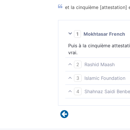
et la cinquième [attestation] e
1
Mokhtasar French
Puis à la cinquième attestati
vrai.
2
Rashid Maash
9 Elle devra ensuite, par une 
3
Islamic Foundation
La cinquième fois, elle appell
4
Shahnaz Saidi Benbe
et une cinquième fois pour ap