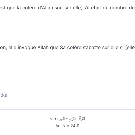
st que la colère d'Allah soit sur elle, s'il était du nombre de
on, elle invoque Allah que Sa colère s’abatte sur elle si [el
cinquième formule, appeler la colère d’Allah sur elle si celui-
era la colère d’Allah sur elle, si (son époux) dit vrai
tka
peler la colère de Dieu sur elle, s’il s’avère qu’il est véridi
٩
:
٢٤
النور
القرآن الكريم
-
An-Nur
24
:
9