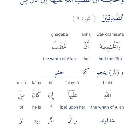
وَالْخَامِسَةَ اَنَّ غَضَبَ اللّٰهِ عَلَيْهَآ اِنْ كَانَ مِنَ
(
النور:
٩
)
الصّٰدِقِيْنَ
ghaḍaba
anna
wal-khāmisata
وَٱلْخَٰمِسَةَ
أَنَّ
غَضَبَ
the wrath of Allah
that
And the fifth
و (بار) پنجم
كه
خشم
mina
kāna
in
ʿalayhā
l-lahi
ٱللَّهِ
عَلَيْهَآ
إِن
كَانَ
مِنَ
of
he is
if
(be) upon her
the wrath of Allah
خداوند
بر آن
اگر
بود
از