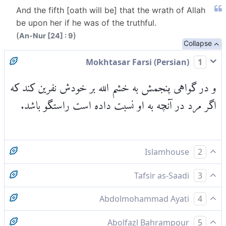
And the fifth [oath will be] that the wrath of Allah
be upon her if he was of the truthful.
(
)
An-Nur [24] : 9
Collapse
Mokhtasar Farsi (Persian)
1
و در گواهی پنجمش به خشم الله بر خودش نفرین کند که
اگر مرد در آنچه به او نسبت داده است راستگو باشد.
Islamhouse
2
و پنجمین بار [بگوید] که خشم الله بر او باد اگر
Tafsir as-Saadi
3
[شوهرش] راست گفته باشد.
Please check ayah 24:10 for complete tafsir.
Abdolmohammad Ayati
4
و بار پنجم بگويد كه خشم خدا بر او باد اگر مرد از
Abolfazl Bahrampour
5