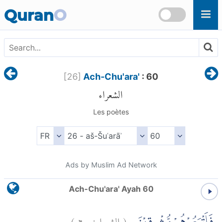
Skip to main content
Quran
O
[
26
]
Ach-Chu'ara'
: 60
الشعراء
Les poètes
Ads by Muslim Ad Network
Ach-Chu'ara' Ayah 60
)
٦٠
الشعراء:
(