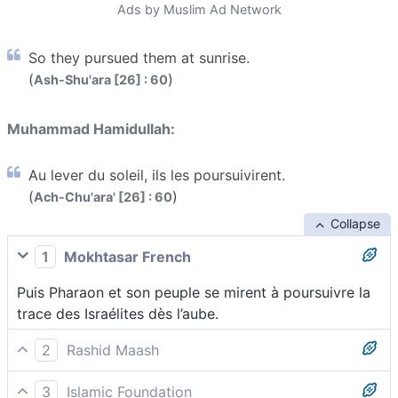
Ads by Muslim Ad Network
So they pursued them at sunrise.
(
)
Ash-Shu'ara [26] : 60
Muhammad Hamidullah:
Au lever du soleil, ils les poursuivirent.
(
)
Ach-Chu'ara' [26] : 60
Collapse
1
Mokhtasar French
Puis Pharaon et son peuple se mirent à poursuivre la
trace des Israélites dès l’aube.
2
Rashid Maash
60 Au lever du jour, Pharaon et son armée les avaient
3
Islamic Foundation