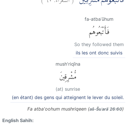
فَاَتْبَعُوْهُمْ مُّشْرِقِيْنَ
fa-atbaʿūhum
فَأَتْبَعُوهُم
So they followed them
ils les ont donc suivis
mush'riqīna
مُّشْرِقِينَ
(at) sunrise
(en étant) des gens qui atteignent le lever du soleil.
Fa atba'oohum mushriqeen (
)
aš-Šuʿarāʾ 26:60
English Sahih: