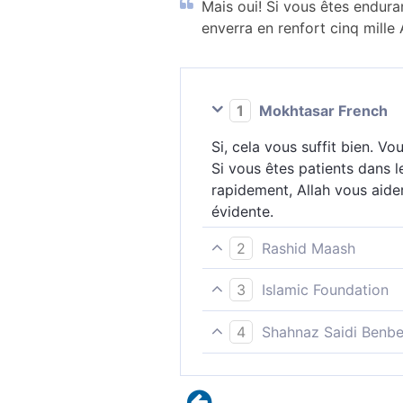
Mais oui! Si vous êtes endura
enverra en renfort cinq mille
1
Mokhtasar French
Si, cela vous suffit bien. Vo
Si vous êtes patients dans l
rapidement, Allah vous aide
évidente.
2
Rashid Maash
125 Bien au contraire ! Ces 
3
Islamic Foundation
patients, et que vos ennemi
Que oui ! Si vous êtes patie
distinctement.
4
Shahnaz Saidi Benbe
enverra alors cinq mille An
Mieux encore, si vous faite
renfort cinq mille anges cla