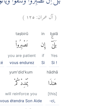
بَلٰٓى ۙاِنْ تَصْبِرُوْا وَتَتَّقُوْا وَيَأْ
)
١٢٥
آل عمران:
(
taṣbirū
in
balā
بَلَىٰٓۚ
إِن
تَصْبِرُوا۟
you are patient
if
Yes
té
vous endurez
Si
Si !
yum'did'kum
hādhā
هَٰذَا
يُمْدِدْكُمْ
will reinforce you
[this]
vous étendra Son Aide
-ci,