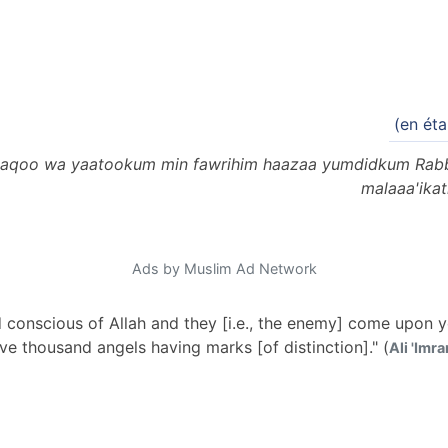
(en éta
attaqoo wa yaatookum min fawrihim haazaa yumdidkum Rab
malaaa'ika
Ads by Muslim Ad Network
d conscious of Allah and they [i.e., the enemy] come upon y
ive thousand angels having marks [of distinction]." (
Ali 'Imra