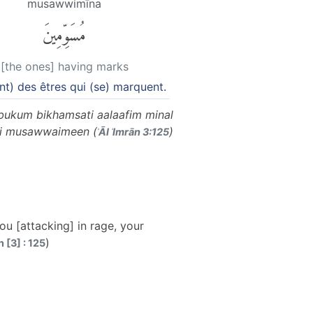
musawwimīna
مُسَوِّمِينَ
[the ones] having marks
nt) des êtres qui (se) marquent.
bukum bikhamsati aalaafim minal
ti musawwaimeen (
)
ʾĀl ʿImrān 3:125
ou [attacking] in rage, your
)
n [3] : 125