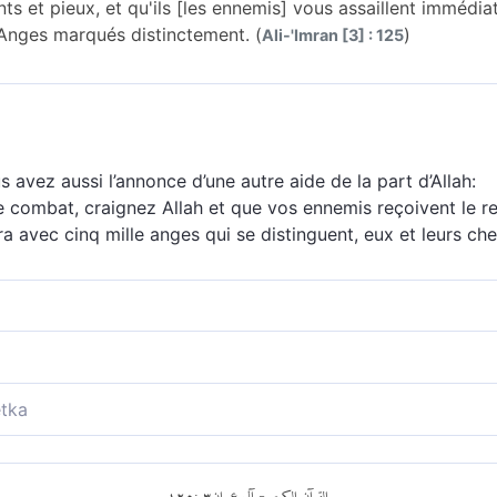
nts et pieux, et qu'ils [les ennemis] vous assaillent immédi
 Anges marqués distinctement. (
)
Ali-'Imran [3] : 125
us avez aussi l’annonce d’une autre aide de la part d’Allah:
e combat, craignez Allah et que vos ennemis reçoivent le re
ra avec cinq mille anges qui se distinguent, eux et leurs c
renforts étaient amplement suffisants. Si donc, craignant A
s vous attaquent sur-le-champ, votre Seigneur vous enverr
nts et pieux et que vos ennemis vous assaillent sans plus t
tka
ges élus aux marques distinctes
s preuve de patience et de piété et que l’ennemi vous surpr
irement identifiés
١٢٥
:
٣
آل عمران
القرآن الكريم
-