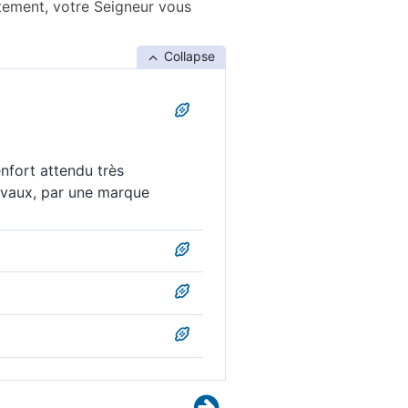
atement, votre Seigneur vous
Collapse
nfort attendu très
hevaux, par une marque
llah, vous vous montrez
a cinq mille anges marqués
arder, votre Seigneur vous
end, Dieu vous enverra en