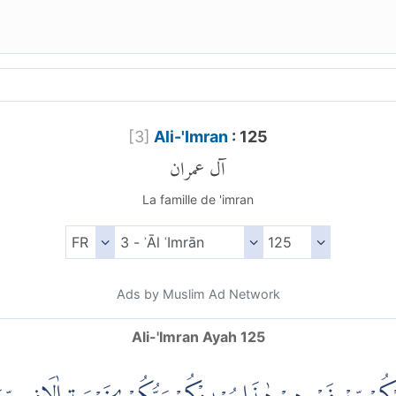
[
3
]
Ali-'Imran
: 125
آل عمران
La famille de 'imran
Ads by Muslim Ad Network
Ali-'Imran Ayah 125