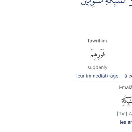
 الْمَلٰۤىِٕكَةِ مُسَوِّمِيْنَ
fawrihim
فَوْرِهِمْ
suddenly
leur immédiat/rage
à c
l-malā
َٰٓئِكَةِ
[the] 
les a