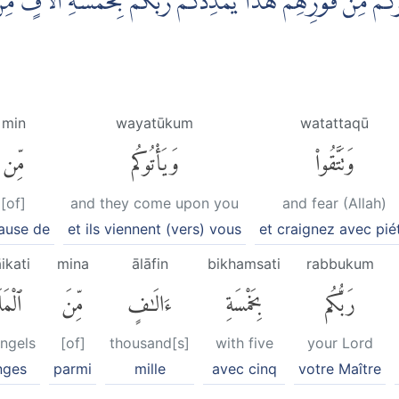
تُوْكُمْ مِّنْ فَوْرِهِمْ هٰذَا يُمْدِدْكُمْ رَبُّكُمْ بِخَمْسَةِ اٰلَافٍ مِّنَ
min
wayatūkum
watattaqū
وَتَتَّقُوا۟
وَيَأْتُوكُم
مِّن
[of]
and they come upon you
and fear (Allah)
ause de
et ils viennent (vers) vous
et craignez avec pié
ikati
mina
ālāfin
bikhamsati
rabbukum
رَبُّكُم
بِخَمْسَةِ
ءَالَٰفٍ
مِّنَ
ٱلْمَل
Angels
[of]
thousand[s]
with five
your Lord
nges
parmi
mille
avec cinq
votre Maître