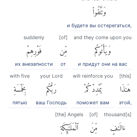
وَتَتَّقُوا۟
и будете вы остерегаться,
suddenly
[of]
and they come upon you
وَيَأْتُوكُم
مِّن
فَوْرِهِمْ
их внезапности
от
и придут они на вас
with five
your Lord
will reinforce you
[this]
هَٰذَا
يُمْدِدْكُمْ
رَبُّكُم
بِخَمْسَةِ
пятью
ваш Господь
поможет вам
этой,
[the] Angels
[of]
thousand[s]
ءَالَٰفٍ
مِّنَ
ٱلْمَلَٰٓئِكَةِ