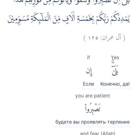
بَلٰٓى ۙاِنْ تَصْبِرُوْا وَتَتَّقُوْا وَيَأْتُوْكُمْ مِّنْ فَوْرِهِمْ هٰذَا
يُمْدِدْكُمْ رَبُّكُمْ بِخَمْسَةِ اٰلَافٍ مِّنَ الْمَلٰۤىِٕكَةِ مُسَوِّمِيْنَ
)
١٢٥
آل عمران:
(
if
Yes
بَلَىٰٓۚ
إِن
Если
Конечно, да!
you are patient
تَصْبِرُوا۟
будете вы проявлять терпение
and fear (Allah)