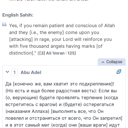
English Sahih:
Yes, if you remain patient and conscious of Allah
and they [i.e., the enemy] come upon you
[attacking] in rage, your Lord will reinforce you
with five thousand angels having marks [of
distinction]." (
)
[3] Ali 'Imran : 125
Collapse
1
Abu Adel
Да [конечно же, вам хватит это подкрепление]!
(Но есть и еще более радостная весть): Если вы
(о, верующие) будете проявлять терпение (когда
встретитесь с врагом) и (будете) остерегаться
(наказания Аллаха) [выполнять все, что Он
повелел и отстраняться от всего, что Он запретил]
и в этот самый миг (когда) они [ваши враги] идут