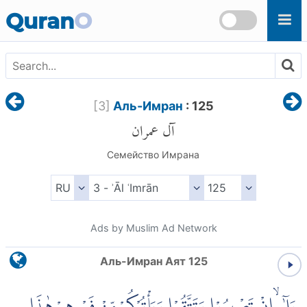
Skip to main content
Quran
O
[
3
]
Аль-Имран
: 125
آل عمران
Семейство Имрана
Ads by Muslim Ad Network
Аль-Имран Аят 125