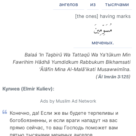
ангелов
из
тысячами
[the ones] having marks
مُسَوِّمِينَ
меченых.
Balaá 'In Taşbirū Wa Tattaqū Wa Ya'tūkum Min
Fawrihim Hādhā Yumdidkum Rabbukum Bikhamsati
'Ālāfin Mina Al-Malā'ikati Musawwimīna.
(
)
ʾĀl ʿImrān 3:125
Кулиев (Elmir Kuliev):
Ads by Muslim Ad Network
Конечно, да! Если же вы будете терпеливы и
богобоязненны, и если враги нападут на вас
прямо сейчас, то ваш Господь поможет вам
пятью тысячами меченых ангелов.