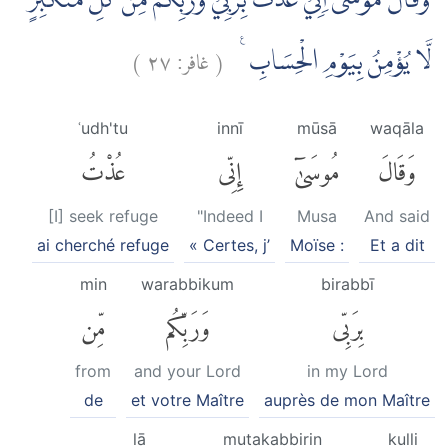
وَقَالَ مُوْسٰىٓ اِنِّيْ عُذْتُ بِرَبِّيْ وَرَبِّكُمْ مِّنْ كُلِّ مُتَكَبِّرٍ
)
٢٧
غافر:
(
لَّا يُؤْمِنُ بِيَوْمِ الْحِسَابِ ࣖ
ʿudh'tu
innī
mūsā
waqāla
وَقَالَ
مُوسَىٰٓ
إِنِّى
عُذْتُ
[I] seek refuge
"Indeed I
Musa
And said
ai cherché refuge
« Certes, j’
Moïse :
Et a dit
min
warabbikum
birabbī
بِرَبِّى
وَرَبِّكُم
مِّن
from
and your Lord
in my Lord
de
et votre Maître
auprès de mon Maître
lā
mutakabbirin
kulli