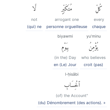
كُلِّ
مُتَكَبِّرٍ
لَّا
not
arrogant one
every
(qui) ne
personne orgueilleuse
chaque
biyawmi
yu'minu
يُؤْمِنُ
بِيَوْمِ
(in the) Day
who believes
en (Le) Jour
croit (pas)
l-ḥisābi
ٱلْحِسَابِ
(of) the Account"
(du) Dénombrement (des actions). »