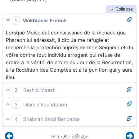
Collapse
1
Mokhtasar French
Lorsque Moïse eut connaissance de la menace que
Pharaon lui adressait, il dit: Je me refugie et
recherche la protection auprès de mon Seigneur et du
vôtre contre tout individu arrogant qui refuse de
croire à la vérité, de croire au Jour de la Résurrection,
à la Reddition des Comptes et à la punition qui y aura
lieu.
2
Rashid Maash
27 Moïse dit : « J’implore la protection de mon
3
Islamic Foundation
Seigneur, qui est aussi le vôtre, contre tout être
Moïse dit : « Je trouverai refuge auprès de mon
orgueilleux qui renie le Jour du jugement. »
4
Shahnaz Saidi Benbetka
Seigneur et du vôtre, contre tout orgueilleux qui
Moïse dit : « Je cherche refuge auprès de mon
refuse de croire au Jour des Comptes. »
٢٧
:
٤٠
غافر
القرآن الكريم
-
Seigneur qui est le vôtre, contre tout orgueilleux qui