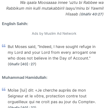
Wa qaala Moosaaaa innee 'uztu bi Rabbee wa
Rabbikum min kulli mutakabbiril laayu'minu bi Yawmil
Hisaab (
)
Ghāfir 40:27
English Sahih:
Ads by Muslim Ad Network
But Moses said, "Indeed, I have sought refuge in
my Lord and your Lord from every arrogant one
who does not believe in the Day of Account."
(
)
Ghafir [40] : 27
Muhammad Hamidullah:
Moïse [lui] dit: «Je cherche auprès de mon
Seigneur et le vôtre, protection contre tout
orgueilleux qui ne croit pas au jour du Compte».
(
)
Ghafir [40] : 27