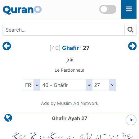
Skip to main content
Quran
O
[
40
]
Ghafir
: 27
غافر
Le Pardonneur
Ads by Muslim Ad Network
Ghafir Ayah 27