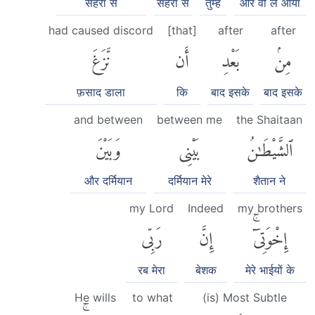
सेहरा से
सेहरा से
तुम्हें
और वो ले आया
had caused discord
[that]
after
after
مِنۢ
بَعْدِ
أَن
نَّزَغَ
फ़साद डाला
कि
बाद इसके
बाद इसके
and between
between me
the Shaitaan
ٱلشَّيْطَٰنُ
بَيْنِى
وَبَيْنَ
और दर्मियान
दर्मियान मेरे
शैतान ने
my Lord
Indeed
my brothers
إِخْوَتِىٓۚ
إِنَّ
رَبِّى
रब मेरा
बेशक
मेरे भाईयों के
He wills
to what
(is) Most Subtle