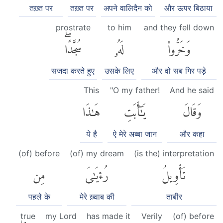
तख़्त पर
तख़्त पर
अपने वालिदैन को
और ऊपर बिठाया
prostrate
to him
and they fell down
وَخَرُّوا۟
لَهُۥ
سُجَّدًاۖ
सजदा करते हुए
उसके लिए
और वो सब गिर पड़े
This
"O my father!
And he said
وَقَالَ
يَٰٓأَبَتِ
هَٰذَا
ये है
ऐ मेरे अब्बा जान
और कहा
(of) before
(of) my dream
(is the) interpretation
تَأْوِيلُ
رُءْيَٰىَ
مِن
पहले के
मेरे ख़्वाब की
ताबीर
true
my Lord
has made it
Verily
(of) before