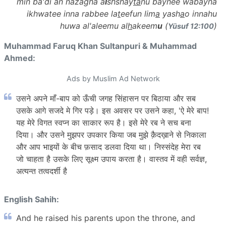
min ba'di an nazagha a
l
shshay
ta
nu baynee wabayna
ikhwatee inna rabbee la
t
eefun lim
a
yash
a
o innahu
huwa al'aleemu al
h
akeem
u
(
)
Yūsuf 12:100
Muhammad Faruq Khan Sultanpuri & Muhammad
Ahmed:
Ads by Muslim Ad Network
उसने अपने माँ-बाप को ऊँची जगह सिंहासन पर बिठाया और सब
उसके आगे सजदे मे गिर पड़े। इस अवसर पर उसने कहा, 'ऐ मेरे बाप!
यह मेरे विगत स्वप्न का साकार रूप है। इसे मेरे रब ने सच बना
दिया। और उसने मुझपर उपकार किया जब मुझे क़ैदख़ाने से निकाला
और आप भाइयों के बीच फ़साद डलवा दिया था। निस्संदेह मेरा रब
जो चाहता है उसके लिए सूक्ष्म उपाय करता है। वास्तव में वही सर्वज्ञ,
अत्यन्त तत्वदर्शी है
English Sahih:
And he raised his parents upon the throne, and