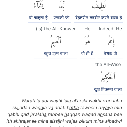
لَطِيفٌ
لِّمَا
يَشَآءُۚ
वो चाहता है
उसकी जो
बेहतरीन तदबीर करने वाला है
(is) the All-Knower
He
Indeed, He
إِنَّهُۥ
هُوَ
ٱلْعَلِيمُ
बहुत इल्म वाला
वो ही है
बेशक वो
the All-Wise
ٱلْحَكِيمُ
ख़ूब हिकमत वाला
Warafa'a abawayhi 'al
a
al'arshi wakharroo lahu
sujjadan waq
a
la y
a
abati h
atha
taweelu ruy
a
ya min
qablu qad ja'alah
a
rabbee
h
aqqan waqad a
h
sana bee
i
th
akhrajanee mina a
l
ssijni waj
a
a bikum mina albadwi