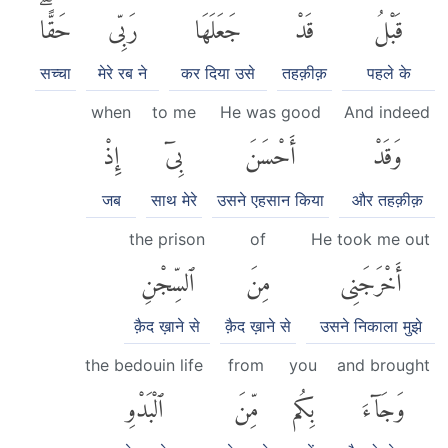
قَبْلُ
قَدْ
جَعَلَهَا
رَبِّى
حَقًّاۖ
सच्चा
मेरे रब ने
कर दिया उसे
तहक़ीक़
पहले के
when
to me
He was good
And indeed
وَقَدْ
أَحْسَنَ
بِىٓ
إِذْ
जब
साथ मेरे
उसने एहसान किया
और तहक़ीक़
the prison
of
He took me out
أَخْرَجَنِى
مِنَ
ٱلسِّجْنِ
क़ैद ख़ाने से
क़ैद ख़ाने से
उसने निकाला मुझे
the bedouin life
from
you
and brought
وَجَآءَ
بِكُم
مِّنَ
ٱلْبَدْوِ