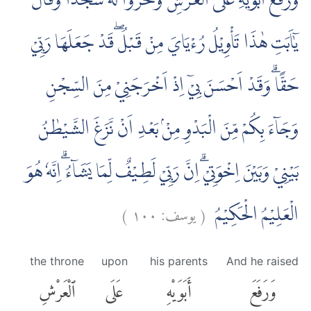
وَرَفَعَ اَبَوَيْهِ عَلَى الْعَرْشِ وَخَرُّوْا لَهٗ سُجَّدًاۚ وَقَالَ
يٰٓاَبَتِ هٰذَا تَأْوِيْلُ رُءْيَايَ مِنْ قَبْلُ ۖقَدْ جَعَلَهَا رَبِّيْ
حَقًّاۗ وَقَدْ اَحْسَنَ بِيْٓ اِذْ اَخْرَجَنِيْ مِنَ السِّجْنِ
وَجَاۤءَ بِكُمْ مِّنَ الْبَدْوِ مِنْۢ بَعْدِ اَنْ نَّزَغَ الشَّيْطٰنُ
بَيْنِيْ وَبَيْنَ اِخْوَتِيْۗ اِنَّ رَبِّيْ لَطِيْفٌ لِّمَا يَشَاۤءُ ۗاِنَّهٗ هُوَ
)
١٠٠
يوسف:
(
الْعَلِيْمُ الْحَكِيْمُ
the throne
upon
his parents
And he raised
وَرَفَعَ
أَبَوَيْهِ
عَلَى
ٱلْعَرْشِ