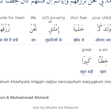
ِمْلَاقٍۗ نَحْنُ نَرْزُقُهُمْ وَاِيَّاكُمْۗ اِنَّ قَتْلَهُمْ كَانَ خِطْـًٔا
vide for them
We
(of) poverty
(for) fear
your chil
وْلَٰدَكُمْ
خَشْيَةَ
إِمْلَٰقٍۖ
نَّحْنُ
نَرْزُقُهُ
़ देते हैं उन्हें
हम
मुफ़लिसी के
ख़ौफ़ से
औलाद अप
great
a sin
خِطْـًٔا
كَبِيرًا
बहुत बड़ी
ख़ता
akum khashyata iml
a
qin na
h
nu narzuquhum waiyy
a
kum inn
puri & Muhammad Ahmed:
Ads by Muslim Ad Network