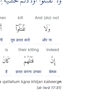
وَلَا تَقْتُلُوْٓا اَوْلَادَكُمْ خَشْيَةَ ا
dren
kill
And (do) not
وَلَا
تَقْتُلُوٓا۟
أَ
नी
तुम क़त्ल करो
और ना
is
their killing
Indeed
إِنَّ
قَتْلَهُمْ
كَانَ
है
क़त्ल करना उनका
बेशक
a qatlahum k
a
na khi
t
an kabeer
a
n
(
)
al-ʾIsrāʾ 17:31