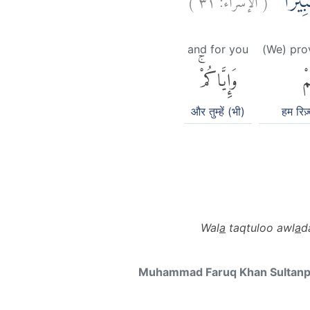
 كَبِيْرًا
and for you
(We) pro
مْ
وَإِيَّاكُمْۚ
और तुम्हें (भी)
हम रिज़्क
Wal
a
taqtuloo awl
a
d
Muhammad Faruq Khan Sultan