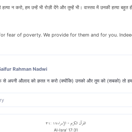
्या न करो, हम उन्हें भी रोज़ी देंगे और तुम्हें भी। वास्तव में उनकी हत्या बहुत 
for fear of poverty. We provide for them and for you. Indeed,
Saifur Rahman Nadwi
फ से अपनी औलाद को क़त्ल न करो (क्योंकि) उनको और तुम को (सबको) तो हम ह
ry
य से वध न करो, हम उन्हें तथा तुम्हें जीविका प्रदान करेंगे, वास्तव में, उन्हें 
٣١
:
١٧
الإسراء
القرآن الكريم
-
Al-Isra'
17
:
31