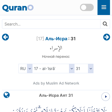
Skip to main content
Quran
O
[
17
]
Аль-Исра
: 31
الإسراء
Ночной перенос
Ads by Muslim Ad Network
Аль-Исра Аят 31