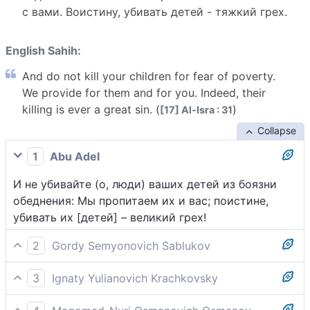
с вами. Воистину, убивать детей - тяжкий грех.
English Sahih:
And do not kill your children for fear of poverty.
We provide for them and for you. Indeed, their
killing is ever a great sin. (
)
[17] Al-Isra : 31
Collapse
1
Abu Adel
И не убивайте (о, люди) ваших детей из боязни
обеднения: Мы пропитаем их и вас; поистине,
убивать их [детей] – великий грех!
2
Gordy Semyonovich Sablukov
Не убивайте детей ваших, опасаясь бедности. Мы
3
Ignaty Yulianovich Krachkovsky
им и вам дадим потребное для жизни; истинно,
И не убивайте ваших детей из боязни обеднения:
убивать их есть великий грех.