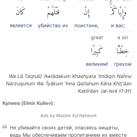
وَإِيَّاكُمْۚ
إِنَّ
قَتْلَهُمْ
كَانَ
является
убийство их
поистине,
и вас;
great
a sin
خِطْـًٔا
كَبِيرًا
великим!
грехом
Wa Lā Taqtulū 'Awlādakum Khashyata 'Imlāqin Naĥnu
Narzuquhum Wa 'Īyākum 'Inna Qatlahum Kāna Khiţ'āan
Kabīrāan. (
)
al-ʾIsrāʾ 17:31
Кулиев (Elmir Kuliev):
Ads by Muslim Ad Network
Не убивайте своих детей, опасаясь нищеты,
ведь Мы обеспечиваем пропитанием их вместе