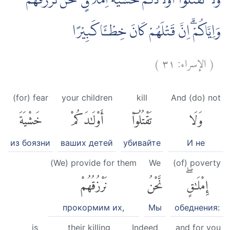
وَلَا تَقْتُلُوْٓا اَوْلَادَكُمْ خَشْيَةَ اِمْلَاقٍۗ نَحْنُ نَرْزُقُهُمْ
وَاِيَّاكُمْۗ اِنَّ قَتْلَهُمْ كَانَ خِطْـًٔا كَبِيْرًا
)
٣١
الإسراء:
(
(for) fear
your children
kill
And (do) not
وَلَا
تَقْتُلُوٓا۟
أَوْلَٰدَكُمْ
خَشْيَةَ
из боязни
ваших детей
убивайте
И не
(We) provide for them
We
(of) poverty
إِمْلَٰقٍۖ
نَّحْنُ
نَرْزُقُهُمْ
прокормим их,
Мы
обеднения:
is
their killing
Indeed
and for you