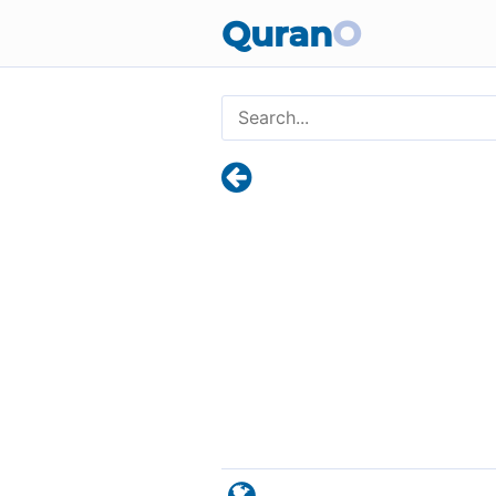
Quran
O