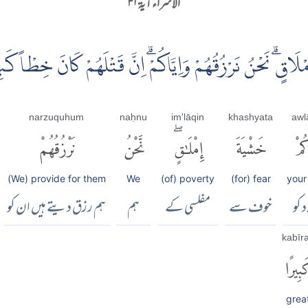
الاسراء آية ۳۱
مْلَاقٍۗ نَحْنُ نَرْزُقُهُمْ وَاِيَّاكُمْۗ اِنَّ قَتْلَهُمْ كَانَ خِطْاً كَبِ
narzuquhum
naḥnu
im'lāqin
khashyata
awl
ُمْ
خَشْيَةَ
إِمْلَٰقٍۖ
نَّحْنُ
نَرْزُقُهُمْ
(We) provide for them
We
(of) poverty
(for) fear
your
د کو
خوف سے
مفلسی کے
ہم
ہم رزق دیتے ہیں ان کو
kabīr
بِيرًا
grea