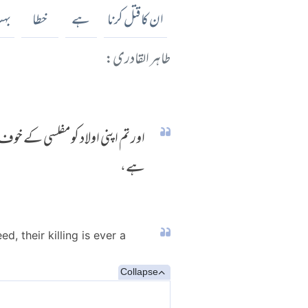
ان کا قتل کرنا
ہے
خطا
بہ
طاہر القادری:
اور تم اپنی اولاد کو مفلسی کے خو
ہے،
, their killing is ever a
Collapse