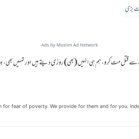
ت بڑی
Ads by Muslim Ad Network
ف سے قتل مت کرو، ہم ہی انہیں (بھی) روزی دیتے ہیں اور تمہیں بھی، بیش
n for fear of poverty. We provide for them and for you. Indeed