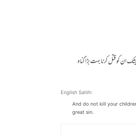
ک ان کو قتل کرنا بہت بڑا گناہ
English Sahih:
And do not kill your childre
great sin.