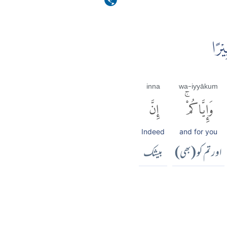
يْرًا
inna
wa-iyyākum
وَإِيَّاكُمْۚ
إِنَّ
Indeed
and for you
اور تم کو (بھی)
بیشک