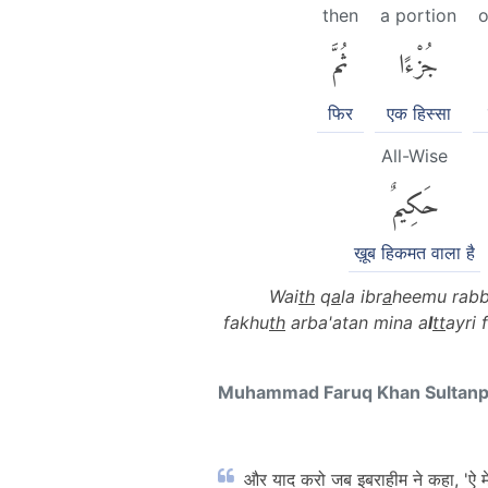
then
a portion
o
جُزْءًا
ثُمَّ
फिर
एक हिस्सा
All-Wise
حَكِيمٌ
ख़ूब हिकमत वाला है
Wai
th
q
a
la ibr
a
heemu rabbi
fakhu
th
arba'atan mina a
l
tt
ayri 
Muhammad Faruq Khan Sultan
और याद करो जब इबराहीम ने कहा, 'ऐ मेरे र