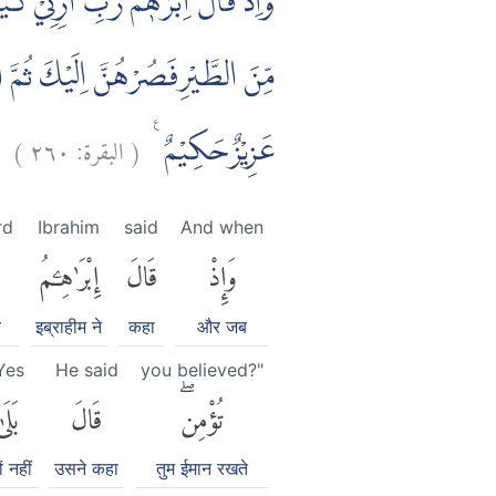
وَاِذْ قَالَ اِبْرٰهٖمُ رَبِّ اَرِنِيْ كَيْف
مِّنَ الطَّيْرِفَصُرْهُنَّ اِلَيْكَ ثُمَّ 
)
٢٦٠
البقرة:
(
عَزِيْزٌحَكِيْمٌ ࣖ
rd
Ibrahim
said
And when
وَإِذْ
قَالَ
إِبْرَٰهِۦمُ
ब
इब्राहीम ने
कहा
और जब
Yes
He said
you believed?"
تُؤْمِنۖ
قَالَ
بَلَى
ों नहीं
उसने कहा
तुम ईमान रखते