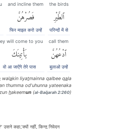
u
and incline them
the birds
ٱلطَّيْرِ
فَصُرْهُنَّ
फिर माइल करो उन्हें
परिन्दों में से
hey will come to you
call them
ٱدْعُهُنَّ
يَأْتِينَكَ
वो आ जाऐंगे तेरे पास
बुलाओ उन्हें
a
wal
a
kin liya
t
mainna qalbee q
a
la
uzan thumma od'uhunna yateenaka
ezun
h
akeem
un
(
)
al-Baq̈arah 2:260
' उसने कहा,'क्यों नहीं, किन्तु निवेदन