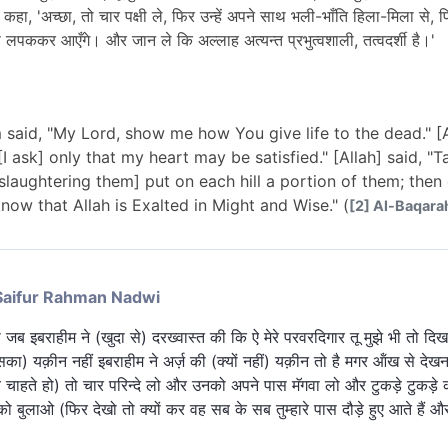
 कहा, 'अच्छा, तो चार पक्षी ले, फिर उन्हें अपने साथ भली-भाँति हिला-मिला से, फ
स लपककर आएँगे। और जान ले कि अल्लाह अत्यन्त प्रभुत्वशाली, तत्वदर्शी है।'
aid, "My Lord, show me how You give life to the dead." [A
[I ask] only that my heart may be satisfied." [Allah] said, 
 slaughtering them] put on each hill a portion of them; then
know that Allah is Exalted in Might and Wise." (
[2] Al-Baqara
Saifur Rahman Nadwi
इबराहीम ने (खुदा से) दरख्वास्त की कि ऐ मेरे परवरदिगार तू मुझे भी तो दिखा दे 
ं (इसका) यक़ीन नहीं इबराहीम ने अर्ज़ की (क्यों नहीं) यक़ीन तो है मगर ऑंख से देख
ये चाहते हो) तो चार परिन्दे लो और उनको अपने पास मॅगवा लो और टुकड़े टुक
बुलाओ (फिर देखो तो क्यों कर वह सब के सब तुम्हारे पास दौड़े हुए आते हैं