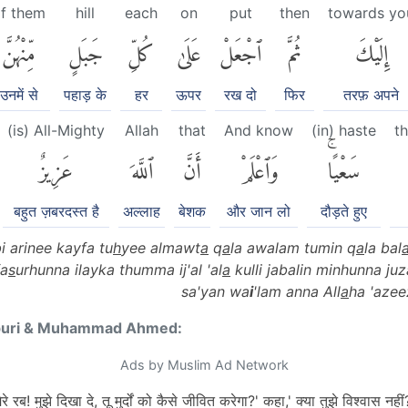
f them
hill
each
on
put
then
towards yo
إِلَيْكَ
ثُمَّ
ٱجْعَلْ
عَلَىٰ
كُلِّ
جَبَلٍ
مِّنْهُنَّ
उनमें से
पहाड़ के
हर
ऊपर
रख दो
फिर
तरफ़ अपने
(is) All-Mighty
Allah
that
And know
(in) haste
t
سَعْيًاۚ
وَٱعْلَمْ
أَنَّ
ٱللَّهَ
عَزِيزٌ
बहुत ज़बरदस्त है
अल्लाह
बेशक
और जान लो
दौड़ते हुए
 arinee kayfa tu
h
yee almawt
a
q
a
la awalam tumin q
a
la bal
fa
s
urhunna ilayka thumma ij'al 'al
a
kulli jabalin minhunna j
sa'yan wa
i
'lam anna All
a
ha 'aze
puri & Muhammad Ahmed:
Ads by Muslim Ad Network
ब! मुझे दिखा दे, तू मुर्दों को कैसे जीवित करेगा?' कहा,' क्या तुझे विश्वास नहीं?