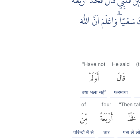
ِنَّ قَلْبِيْ ۗقَالَ فَخُذْ اَرْبَعَةً
سَعْيًا ۗوَاعْلَمْ اَنَّ اللّٰهَ
"Have not
He said
(
قَالَ
أَوَلَمْ
क्या भला नहीं
फ़रमाया
of
four
"Then ta
فَخُذْ
أَرْبَعَةً
مِّنَ
परिन्दों में से
चार
पस ले ल