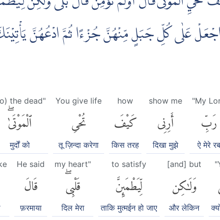
َ تُحْيِ الْمَوْتٰىۗ قَالَ اَوَلَمْ تُؤْمِنْ ۗقَالَ بَلٰى وَلٰكِنْ لِّيَطْمَىٕ
اجْعَلْ عَلٰى كُلِّ جَبَلٍ مِّنْهُنَّ جُزْءًا ثُمَّ ادْعُهُنَّ يَأْتِيْنَكَ 
to) the dead"
You give life
how
show me
"My Lo
رَبِّ
أَرِنِى
كَيْفَ
تُحْىِ
ٱلْمَوْتَىٰۖ
मुर्दों को
तू ज़िन्दा करेगा
किस तरह
दिखा मुझे
ऐ मेरे र
ke
He said
my heart"
to satisfy
[and] but
"
ٰ
وَلَٰكِن
لِّيَطْمَئِنَّ
قَلْبِىۖ
قَالَ
ो
फ़रमाया
दिल मेरा
ताकि मुत्मईन हो जाए
और लेकिन
क्य