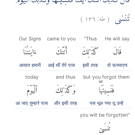
قَالَ كَذٰلِكَ اَتَتْكَ اٰيٰتُنَا فَنَسِيْتَهَاۚ وَكَذٰلِكَ الْيَوْمَ
)
١٢٦
طه:
(
تُنْسٰى
Our Signs
came to you
"Thus
He will say
قَالَ
كَذَٰلِكَ
أَتَتْكَ
ءَايَٰتُنَا
आयात हमारी
आई थीं तेरे पास
इसी तरह
वो फ़रमाएगा
today
and thus
but you forgot them
فَنَسِيتَهَاۖ
وَكَذَٰلِكَ
ٱلْيَوْمَ
आ जाए तुम्हारे पास
और इसी तरह
पस भूल गया तू उन्हें
you will be forgotten"
تُنسَىٰ