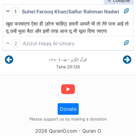
Collapse
1
Suhel Farooq Khan/Saifur Rahman Nadwi
खुदा फरमाएगा ऐसा ही (होना चाहिए) हमारी आयतें भी तो तेरे पास आई तो
तू उन्हें भुला बैठा और इसी तरह आज तू भी भूला दिया जाएगा
2
Azizul-Haqq Al-Umary
अल्लाह कहेगाः इसी प्रकार, तेरे पास हमारी आयतें आयीं, तो तूने उन्हें
١٢٦
:
٢٠
طه
القرآن الكريم
-
भुला दिया। अतः इसी प्रकार, आज तू भुला दिया जायेगा।
Taha
20
:
126
Donate
Please support us by making a donation
2026
QuranO.com
- Quran O