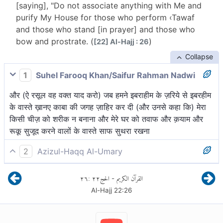
[saying], "Do not associate anything with Me and
purify My House for those who perform ‹Tawaf
and those who stand [in prayer] and those who
bow and prostrate. (
)
[22] Al-Hajj : 26
Collapse
1
Suhel Farooq Khan/Saifur Rahman Nadwi
और (ऐ रसूल वह वक्त याद करो) जब हमने इबराहीम के ज़रिये से इबरहीम
के वास्ते ख़ानए काबा की जगह ज़ाहिर कर दी (और उनसे कहा कि) मेरा
किसी चीज़ को शरीक न बनाना और मेरे घर को तवाफ और क़याम और
रूकू सुजूद करने वालों के वास्ते साफ सुथरा रखना
2
Azizul-Haqq Al-Umary
तथा वह समय याद करो, जब हमने निश्चित कर दिया इब्राहीम के लिए इस
٢٦
:
٢٢
الحج
القرآن الكريم
-
घर (काबा) का स्थान[1] (इस प्रतिबंध के साथ) कि साझी न बनाना मेरा
Al-Hajj
22
:
26
किसी चीज़ को तथा पवित्र रखना मेरे घर को परिकर्मा करने, खड़े होने,
रुकूअ (झुकने) और सज्दा करने वालों के लिए।