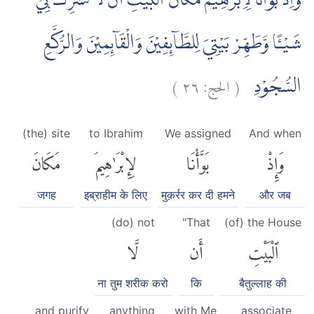
وَاِذْ بَوَّأْنَا لِاِبْرٰهِيْمَ مَكَانَ الْبَيْتِ اَنْ لَّا تُشْرِكْ بِيْ
شَيْـًٔا وَّطَهِّرْ بَيْتِيَ لِلطَّاۤىِٕفِيْنَ وَالْقَاۤىِٕمِيْنَ وَالرُّكَّعِ
)
٢٦
الحج:
(
السُّجُوْدِ
(the) site
to Ibrahim
We assigned
And when
وَإِذْ
بَوَّأْنَا
لِإِبْرَٰهِيمَ
مَكَانَ
जगह
इब्राहीम के लिए
मुक़र्रर कर दी हमने
और जब
(do) not
"That
(of) the House
ٱلْبَيْتِ
أَن
لَّا
ना तुम शरीक करो
कि
बैतुल्लाह की
and purify
anything
with Me
associate