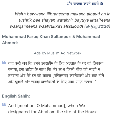
और सजदा करने वालों के
Wai
th
bawwan
a
liibr
a
heema mak
a
na albayti an l
a
tushrik bee shayan wa
t
ahhir baytiya li
l
tta
ifeena
wa
a
lq
a
imeena wa
al
rrukka'i a
l
ssujood
i
(
)
al-Ḥajj 22:26
Muhammad Faruq Khan Sultanpuri & Muhammad
Ahmed:
Ads by Muslim Ad Network
याद करो जब कि हमने इबराहीम के लिए अल्लाह के घर को ठिकाना
बनाया, इस आदेश के साथ कि 'मेरे साथ किसी चीज़ को साझी न
ठहराना और मेरे घर को तवाफ़ (परिक्रमा) करनेवालों और खड़े होने
और झुकने और सजदा करनेवालों के लिए पाक-साफ़ रखना।'
English Sahih:
And [mention, O Muhammad], when We
designated for Abraham the site of the House,