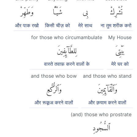
تُشْرِكْ
بِى
شَيْـًٔا
وَطَهِّرْ
और पाक रखो
किसी चीज़ को
मेरे साथ
ना तुम शरीक करो
for those who circumambulate
My House
بَيْتِىَ
لِلطَّآئِفِينَ
वास्ते तवाफ़ करने वालों के
मेरे घर को
and those who bow
and those who stand
وَٱلْقَآئِمِينَ
وَٱلرُّكَّعِ
और रूकूअ करने वालों
और क़याम करने वालों
(and) those who prostrate
ٱلسُّجُودِ