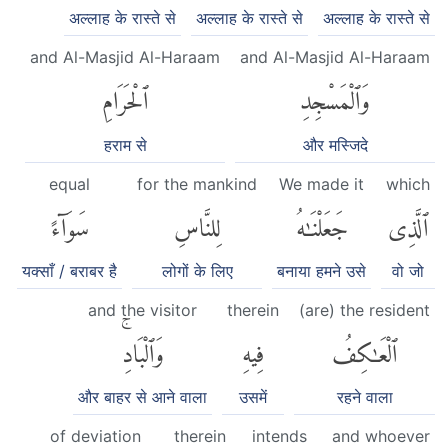
अल्लाह के रास्ते से
अल्लाह के रास्ते से
अल्लाह के रास्ते से
and Al-Masjid Al-Haraam
and Al-Masjid Al-Haraam
وَٱلْمَسْجِدِ
ٱلْحَرَامِ
हराम से
और मस्जिदे
equal
for the mankind
We made it
which
ٱلَّذِى
جَعَلْنَٰهُ
لِلنَّاسِ
سَوَآءً
यक्साँ / बराबर है
लोगों के लिए
बनाया हमने उसे
वो जो
and the visitor
therein
(are) the resident
ٱلْعَٰكِفُ
فِيهِ
وَٱلْبَادِۚ
और बाहर से आने वाला
उसमें
रहने वाला
of deviation
therein
intends
and whoever