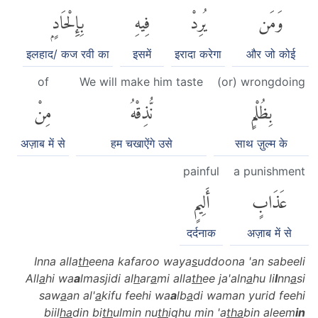
وَمَن
يُرِدْ
فِيهِ
بِإِلْحَادٍۭ
इलहाद/ कज रवी का
इसमें
इरादा करेगा
और जो कोई
of
We will make him taste
(or) wrongdoing
بِظُلْمٍ
نُّذِقْهُ
مِنْ
अज़ाब में से
हम चखाऐंगे उसे
साथ ज़ुल्म के
painful
a punishment
عَذَابٍ
أَلِيمٍ
दर्दनाक
अज़ाब में से
Inna alla
th
eena kafaroo waya
s
uddoona 'an sabeeli
All
a
hi wa
a
lmasjidi al
h
ar
a
mi alla
th
ee ja'aln
a
hu li
l
nn
a
si
saw
a
an al'
a
kifu feehi wa
a
lb
a
di waman yurid feehi
biil
ha
din bi
th
ulmin nu
th
iqhu min 'a
tha
bin aleem
in