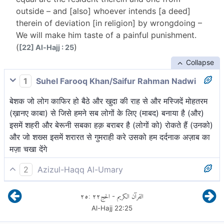
outside – and [also] whoever intends [a deed]
therein of deviation [in religion] by wrongdoing –
We will make him taste of a painful punishment.
(
)
[22] Al-Hajj : 25
Collapse
1
Suhel Farooq Khan/Saifur Rahman Nadwi
बेशक जो लोग काफिर हो बैठे और खुदा की राह से और मस्जिदें मोहतरम
(ख़ानए काबा) से जिसे हमने सब लोगों के लिए (माबद) बनाया है (और)
इसमें शहरी और बेरूनी सबका हक़ बराबर है (लोगों को) रोकते हैं (उनको)
और जो शख्स इसमें शरारत से गुमराही करे उसको हम दर्दनाक अज़ाब का
मज़ा चखा देंगे
2
Azizul-Haqq Al-Umary
जो काफ़िर हो गये[1] और रोकते हैं अल्लाह की राह से और उस मस्जिदे
٢٥
:
٢٢
الحج
القرآن الكريم
-
ह़राम से, जिसे सबके लिए हमने एक जैसा बना दिया है; उसके वासी हों
Al-Hajj
22
:
25
अथवा प्रवासी तथा जो उसमें अत्याचार से अधर्म का विचार करेगा, हम