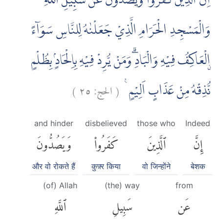
اِنَّ الَّذِيْنَ كَفَرُوْا وَيَصُدُّوْنَ عَنْ سَبِيْلِ اللّٰهِ
وَالْمَسْجِدِ الْحَرَامِ الَّذِيْ جَعَلْنٰهُ لِلنَّاسِ سَوَاۤءً
ۨالْعَاكِفُ فِيْهِ وَالْبَادِۗ وَمَنْ يُّرِدْ فِيْهِ بِاِلْحَادٍۢ بِظُلْمٍ
)
٢٥
الحج:
(
نُّذِقْهُ مِنْ عَذَابٍ اَلِيْمٍ ࣖ
and hinder
disbelieved
those who
Indeed
إِنَّ
ٱلَّذِينَ
كَفَرُوا۟
وَيَصُدُّونَ
और वो रोकते हैं
कुफ़्र किया
वो जिन्होंने
बेशक
(of) Allah
(the) way
from
عَن
سَبِيلِ
ٱللَّهِ