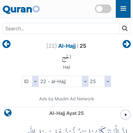
Skip to main content
Quran
O
[
22
]
Al-Hajj
: 25
الحج
Haji
Ads by Muslim Ad Network
Al-Hajj Ayat 25