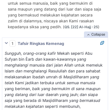
untuk semua manusia, baik yang bermukim di
sana maupun yang datang dari luar dan siapa saja
yang bermaksud melakukan kejahatan secara
zalim di dalamnya, niscaya akan Kami rasakan
kepadanya siksa yang pedih. (
)
QS. [22] Al-Hajj : 25
Collapse
1
Tafsir Ringkas Kemenag
Sungguh, orang-orang kafir
Mekah seperti Abu
Sufyan bin Èarb
dan
kawan-kawannya
yang
menghalangi
manusia
dari jalan Allah
untuk memeluk
Islam
dan
menghalangi Rasulullah dan para sahabat
melaksanakan ibadah umrah di
Masjidilharam yang
telah Kami jadikan terbuka untuk semua manusia
yang beriman,
baik yang bermukim di sana maupun
yang datang dari luar
daerah yang jauh;
dan siapa
saja
yang berada di Masjidilharam
yang bermaksud
melakukan kejahatan
seperti membunuh,