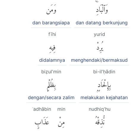
وَٱلْبَادِۚ
وَمَن
dan barangsiapa
dan datang berkunjung
fīhi
yurid
يُرِدْ
فِيهِ
didalamnya
menghendaki/bermaksud
biẓul'min
bi-il'ḥādin
بِإِلْحَادٍۭ
بِظُلْمٍ
dengan/secara zalim
melakukan kejahatan
ʿadhābin
min
nudhiq'hu
نُّذِقْهُ
مِنْ
عَذَابٍ