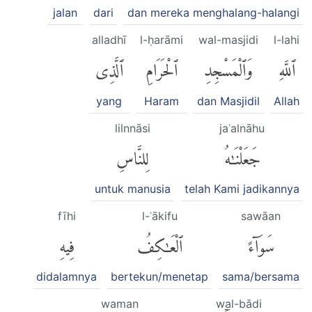
jalan
dari
dan mereka menghalang-halangi
alladhī
l-ḥarāmi
wal-masjidi
l-lahi
ٱللَّهِ
وَٱلْمَسْجِدِ
ٱلْحَرَامِ
ٱلَّذِى
yang
Haram
dan Masjidil
Allah
lilnnāsi
jaʿalnāhu
جَعَلْنَٰهُ
لِلنَّاسِ
untuk manusia
telah Kami jadikannya
fīhi
l-ʿākifu
sawāan
سَوَآءً
ٱلْعَٰكِفُ
فِيهِ
didalamnya
bertekun/menetap
sama/bersama
waman
wal-bādi