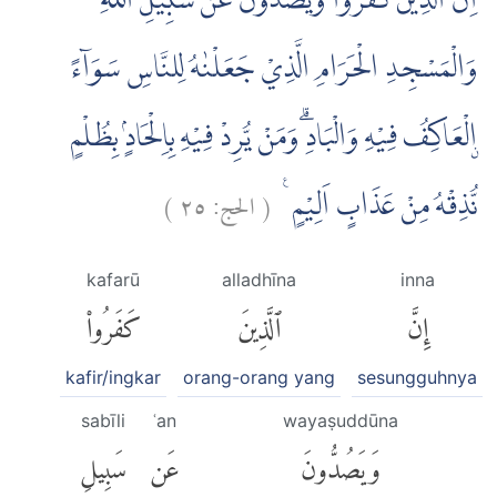
اِنَّ الَّذِيْنَ كَفَرُوْا وَيَصُدُّوْنَ عَنْ سَبِيْلِ اللّٰهِ
وَالْمَسْجِدِ الْحَرَامِ الَّذِيْ جَعَلْنٰهُ لِلنَّاسِ سَوَاۤءً
ۨالْعَاكِفُ فِيْهِ وَالْبَادِۗ وَمَنْ يُّرِدْ فِيْهِ بِاِلْحَادٍۢ بِظُلْمٍ
)
٢٥
الحج:
(
نُّذِقْهُ مِنْ عَذَابٍ اَلِيْمٍ ࣖ
kafarū
alladhīna
inna
إِنَّ
ٱلَّذِينَ
كَفَرُوا۟
kafir/ingkar
orang-orang yang
sesungguhnya
sabīli
ʿan
wayaṣuddūna
وَيَصُدُّونَ
عَن
سَبِيلِ