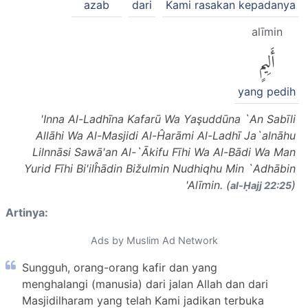
azab
dari
Kami rasakan kepadanya
alīmin
أَلِيمٍ
yang pedih
'Inna Al-Ladhīna Kafarū Wa Yaşuddūna `An Sabīli
Allāhi Wa Al-Masjidi Al-Ĥarāmi Al-Ladhī Ja`alnāhu
Lilnnāsi Sawā'an Al-`Ākifu Fīhi Wa Al-Bādi Wa Man
Yurid Fīhi Bi'ilĥādin Bižulmin Nudhiqhu Min `Adhābin
'Alīmin. (
)
al-Ḥajj 22:25
Artinya:
Ads by Muslim Ad Network
Sungguh, orang-orang kafir dan yang
menghalangi (manusia) dari jalan Allah dan dari
Masjidilharam yang telah Kami jadikan terbuka