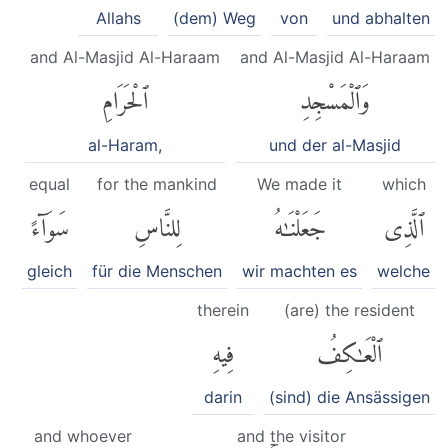
Allahs
(dem) Weg
von
und abhalten
and Al-Masjid Al-Haraam
and Al-Masjid Al-Haraam
وَٱلْمَسْجِدِ
ٱلْحَرَامِ
al-Haram,
und der al-Masjid
equal
for the mankind
We made it
which
ٱلَّذِى
جَعَلْنَٰهُ
لِلنَّاسِ
سَوَآءً
gleich
für die Menschen
wir machten es
welche
therein
(are) the resident
ٱلْعَٰكِفُ
فِيهِ
darin
(sind) die Ansässigen
and whoever
and the visitor