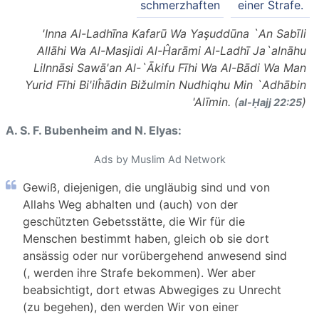
schmerzhaften
einer Strafe.
'Inna Al-Ladhīna Kafarū Wa Yaşuddūna `An Sabīli
Allāhi Wa Al-Masjidi Al-Ĥarāmi Al-Ladhī Ja`alnāhu
Lilnnāsi Sawā'an Al-`Ākifu Fīhi Wa Al-Bādi Wa Man
Yurid Fīhi Bi'ilĥādin Bižulmin Nudhiqhu Min `Adhābin
'Alīmin. (
)
al-Ḥajj 22:25
A. S. F. Bubenheim and N. Elyas:
Ads by Muslim Ad Network
Gewiß, diejenigen, die ungläubig sind und von
Allahs Weg abhalten und (auch) von der
geschützten Gebetsstätte, die Wir für die
Menschen bestimmt haben, gleich ob sie dort
ansässig oder nur vorübergehend anwesend sind
(, werden ihre Strafe bekommen). Wer aber
beabsichtigt, dort etwas Abwegiges zu Unrecht
(zu begehen), den werden Wir von einer