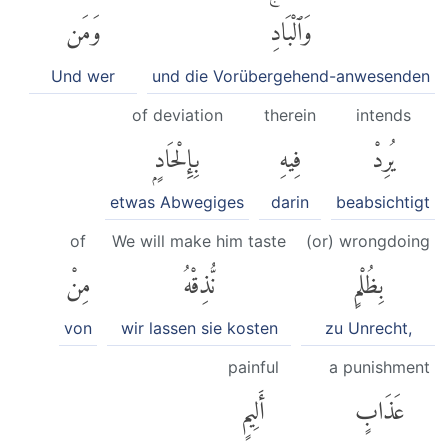
وَٱلْبَادِۚ
وَمَن
Und wer
und die Vorübergehend-anwesenden
of deviation
therein
intends
يُرِدْ
فِيهِ
بِإِلْحَادٍۭ
etwas Abwegiges
darin
beabsichtigt
of
We will make him taste
(or) wrongdoing
بِظُلْمٍ
نُّذِقْهُ
مِنْ
von
wir lassen sie kosten
zu Unrecht,
painful
a punishment
عَذَابٍ
أَلِيمٍ