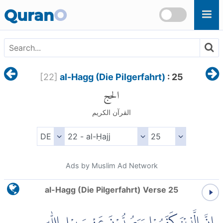
Skip to main content
Quran
O
[
22
]
al-Hagg (Die Pilgerfahrt)
: 25
الحج
القرآن الكريم
Ads by Muslim Ad Network
al-Hagg (Die Pilgerfahrt) Verse 25