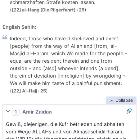
schmerzhaften Strafe kosten lassen.
(
)
[22] al-Hagg (Die Pilgerfahrt) : 25
English Sahih:
Indeed, those who have disbelieved and avert
[people] from the way of Allah and [from] al-
Masjid al-Haram, which We made for the people –
equal are the resident therein and one from
outside – and [also] whoever intends [a deed]
therein of deviation [in religion] by wrongdoing –
We will make him taste of a painful punishment.
(
)
[22] Al-Hajj : 25
Collapse
1
Amir Zaidan
Gewiß, diejenigen, die Kufr betrieben und abhalten
vom Wege ALLAHs und von Almasdschidil-haram,
den WIR für die Menschen errichteten, gleich ob sie