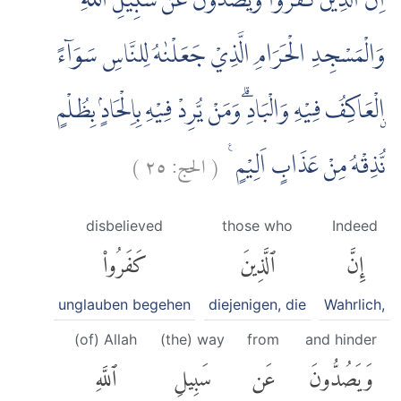
اِنَّ الَّذِيْنَ كَفَرُوْا وَيَصُدُّوْنَ عَنْ سَبِيْلِ اللّٰهِ
وَالْمَسْجِدِ الْحَرَامِ الَّذِيْ جَعَلْنٰهُ لِلنَّاسِ سَوَاۤءً
ۨالْعَاكِفُ فِيْهِ وَالْبَادِۗ وَمَنْ يُّرِدْ فِيْهِ بِاِلْحَادٍۢ بِظُلْمٍ
)
٢٥
الحج:
(
نُّذِقْهُ مِنْ عَذَابٍ اَلِيْمٍ ࣖ
disbelieved
those who
Indeed
إِنَّ
ٱلَّذِينَ
كَفَرُوا۟
unglauben begehen
diejenigen, die
Wahrlich,
(of) Allah
(the) way
from
and hinder
وَيَصُدُّونَ
عَن
سَبِيلِ
ٱللَّهِ