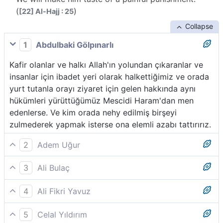
(
)
[22] Al-Hajj : 25
Collapse
1
Abdulbaki Gölpınarlı
Kafir olanlar ve halkı Allah'ın yolundan çıkaranlar ve
insanlar için ibadet yeri olarak halkettiğimiz ve orada
yurt tutanla orayı ziyaret için gelen hakkında aynı
hükümleri yürüttüğümüz Mescidi Haram'dan men
edenlerse. Ve kim orada nehy edilmiş birşeyi
zulmederek yapmak isterse ona elemli azabı tattırırız.
2
Adem Uğur
İnkâr edenler, Allah´ın yolundan ve -yerli, taşralı-
3
Ali Bulaç
bütün insanlara eşit (kıble veya mâbed) kıldığımız
Gerçek şu ki, inkar edip Allah yolundan ve yerlilerle
Mescid-i Harâm´dan (insanları) alıkoymaya kalkanlar
4
Ali Fikri Yavuz
dışarıdan gelenler için eşit olarak (haram ve kıble)
(şunu bilmeliler ki) kim orada (böyle) zulüm ile haktan
Amma o küfre varıp da Allah yolundan ve Mescid-i
kıldığımız Mescid-i Haram'dan alıkoyanlara, orada
sapmak isterse ona acı azaptan tattırırız.
5
Celal Yıldırım
Haram’dan -ki biz onu, mukîm ve misafire müsavi