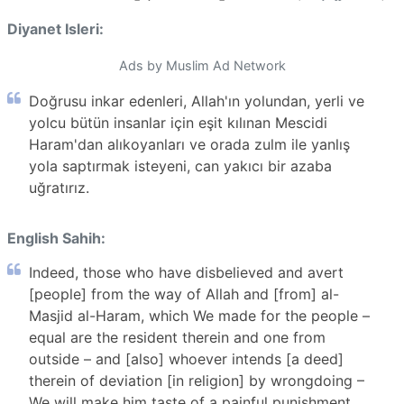
Diyanet Isleri:
Ads by Muslim Ad Network
Doğrusu inkar edenleri, Allah'ın yolundan, yerli ve
yolcu bütün insanlar için eşit kılınan Mescidi
Haram'dan alıkoyanları ve orada zulm ile yanlış
yola saptırmak isteyeni, can yakıcı bir azaba
uğratırız.
English Sahih:
Indeed, those who have disbelieved and avert
[people] from the way of Allah and [from] al-
Masjid al-Haram, which We made for the people –
equal are the resident therein and one from
outside – and [also] whoever intends [a deed]
therein of deviation [in religion] by wrongdoing –
We will make him taste of a painful punishment.