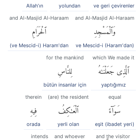
Allah'ın
yolundan
ve geri çevirenler
and Al-Masjid Al-Haraam
and Al-Masjid Al-Haraam
وَٱلْمَسْجِدِ
ٱلْحَرَامِ
(ve Mescid-i) Haram'dan
ve Mescid-i (Haram'dan)
for the mankind
which We made it
ٱلَّذِى جَعَلْنَٰهُ
لِلنَّاسِ
bütün insanlar için
yaptığımız
therein
(are) the resident
equal
سَوَآءً
ٱلْعَٰكِفُ
فِيهِ
orada
yerli olan
eşit (ibadet yeri)
intends
and whoever
and the visitor