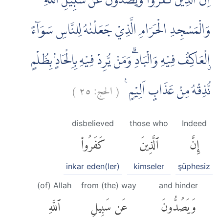
اِنَّ الَّذِيْنَ كَفَرُوْا وَيَصُدُّوْنَ عَنْ سَبِيْلِ اللّٰهِ
وَالْمَسْجِدِ الْحَرَامِ الَّذِيْ جَعَلْنٰهُ لِلنَّاسِ سَوَاۤءً
ۨالْعَاكِفُ فِيْهِ وَالْبَادِۗ وَمَنْ يُّرِدْ فِيْهِ بِاِلْحَادٍۢ بِظُلْمٍ
)
٢٥
الحج:
(
نُّذِقْهُ مِنْ عَذَابٍ اَلِيْمٍ ࣖ
disbelieved
those who
Indeed
إِنَّ
ٱلَّذِينَ
كَفَرُوا۟
inkar eden(ler)
kimseler
şüphesiz
(of) Allah
from (the) way
and hinder
وَيَصُدُّونَ
عَن سَبِيلِ
ٱللَّهِ