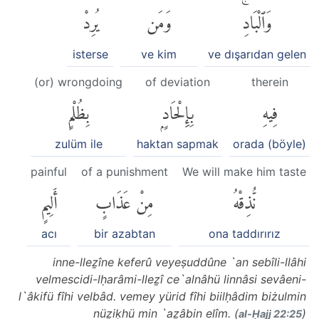
وَٱلْبَادِۚ
وَمَن
يُرِدْ
isterse
ve kim
ve dışarıdan gelen
(or) wrongdoing
of deviation
therein
فِيهِ
بِإِلْحَادٍۭ
بِظُلْمٍ
zulüm ile
haktan sapmak
orada (böyle)
painful
of a punishment
We will make him taste
نُّذِقْهُ
مِنْ عَذَابٍ
أَلِيمٍ
acı
bir azabtan
ona taddırırız
inne-lleẕîne keferû veyeṣuddûne `an sebîli-llâhi
velmescidi-lḥarâmi-lleẕî ce`alnâhü linnâsi sevâeni-
l`âkifü fîhi velbâd. vemey yürid fîhi biilḥâdim biżulmin
nüẕiḳhü min `aẕâbin elîm. (
)
al-Ḥajj 22:25