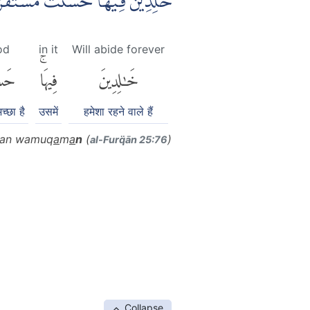
خٰلِدِيْنَ فِيْهَاۗ حَسُنَتْ مُسْتَقَر
od
in it
Will abide forever
خَٰلِدِينَ
فِيهَاۚ
حَس
्छा है
उसमें
हमेशा रहने वाले हैं
ran wamuq
a
m
a
n
(
)
al-Furq̈ān 25:76
Collapse