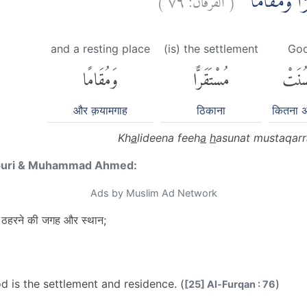
ًّا وَّمُقَامًا
and a resting place
(is) the settlement
Go
ُنَتْ
مُسْتَقَرًّا
وَمُقَامًا
और क़यामगाह
ठिकाना
कितना अच
Kh
a
lideena feeh
a
h
asunat mustaqar
puri & Muhammad Ahmed:
Ads by Muslim Ad Network
 वह ठहरने की जगह और स्थान;
od is the settlement and residence. (
)
[25] Al-Furqan : 76