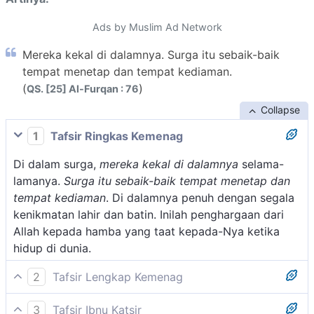
Ads by Muslim Ad Network
Mereka kekal di dalamnya. Surga itu sebaik-baik
tempat menetap dan tempat kediaman.
(
)
QS. [25] Al-Furqan : 76
Collapse
1
Tafsir Ringkas Kemenag
Di dalam surga,
mereka kekal di dalamnya
selama-
lamanya.
Surga itu sebaik-baik tempat menetap dan
tempat kediaman
. Di dalamnya penuh dengan segala
kenikmatan lahir dan batin. Inilah penghargaan dari
Allah kepada hamba yang taat kepada-Nya ketika
hidup di dunia.
2
Tafsir Lengkap Kemenag
Pada dua ayat ini, Allah menerangkan ganjaran dan
3
Tafsir Ibnu Katsir