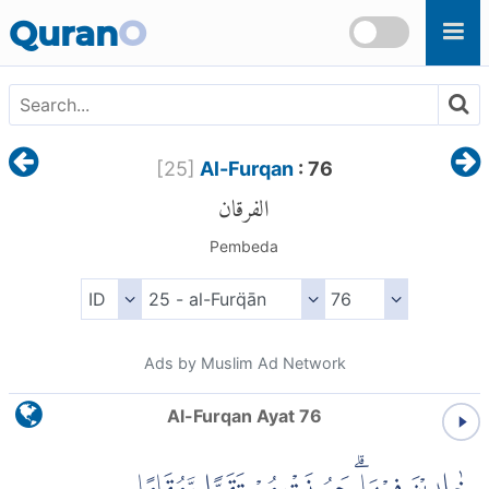
Skip to main content
Quran
O
[
25
]
Al-Furqan
: 76
الفرقان
Pembeda
Ads by Muslim Ad Network
Al-Furqan Ayat 76