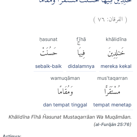
خٰلِدِيْنَ فِيْهَاۗ حَسُنَتْ مُسْتَقَرًّا وَّمُقَامًا
)
٧٦
الفرقان:
(
ḥasunat
fīhā
khālidīna
خَٰلِدِينَ
فِيهَاۚ
حَسُنَتْ
sebaik-baik
didalamnya
mereka kekal
wamuqāman
mus'taqarran
مُسْتَقَرًّا
وَمُقَامًا
dan tempat tinggal
tempat menetap
Khālidīna Fīhā Ĥasunat Mustaqarrāan Wa Muqāmāan.
(
)
al-Furq̈ān 25:76
Artinya: