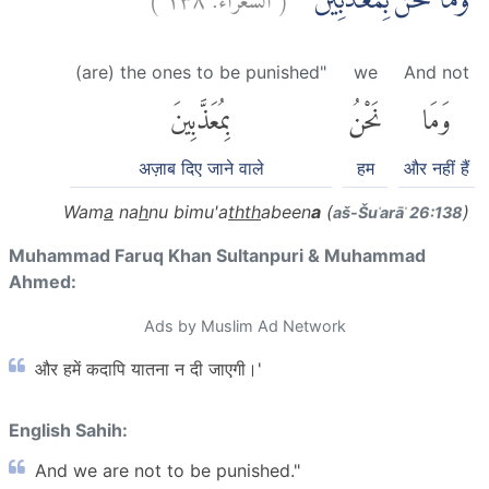
وَمَا نَحْنُ بِمُعَذَّبِيْنَ ۚ
(are) the ones to be punished"
we
And not
وَمَا
نَحْنُ
بِمُعَذَّبِينَ
अज़ाब दिए जाने वाले
हम
और नहीं हैं
Wam
a
na
h
nu bimu'a
thth
abeen
a
(
)
aš-Šuʿarāʾ 26:138
Muhammad Faruq Khan Sultanpuri & Muhammad
Ahmed:
Ads by Muslim Ad Network
और हमें कदापि यातना न दी जाएगी।'
English Sahih:
And we are not to be punished."