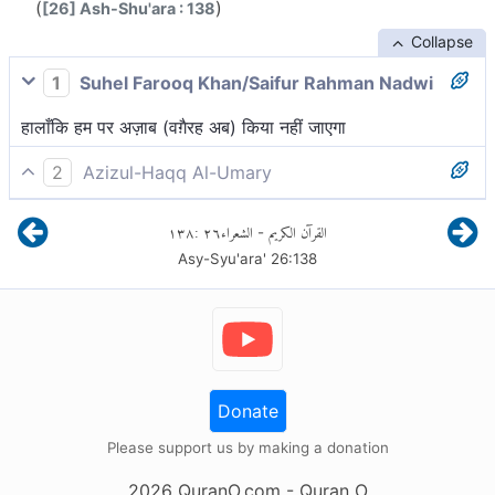
(
)
[26] Ash-Shu'ara : 138
Collapse
1
Suhel Farooq Khan/Saifur Rahman Nadwi
हालाँकि हम पर अज़ाब (वग़ैरह अब) किया नहीं जाएगा
2
Azizul-Haqq Al-Umary
और हम उनमें से नहीं हैं, जिन्हें यातना दी जायेगी।
١٣٨
:
٢٦
الشعراء
القرآن الكريم
-
Asy-Syu'ara'
26
:
138
Donate
Please support us by making a donation
2026
QuranO.com
- Quran O