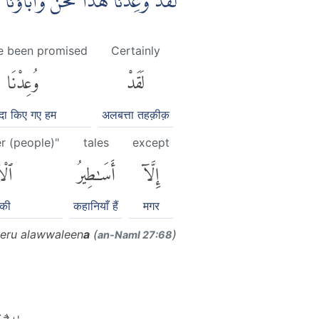
لَقَدْ وُعِدْنَا هٰذَا نَحْنُ وَاٰبَاۤؤُنَا 
e been promised
Certainly
لَقَدْ
وُعِدْنَا
दा किए गए हम
अलबत्ता तहक़ीक़
er (people)"
tales
except
إِلَّآ
أَسَٰطِيرُ
ٱلْأ
 की
कहानियाँ हैं
मगर
eru alawwaleen
a
(
)
an-Naml 27:68