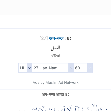
[
27
]
अन-नम्ल
: ६८
النمل
चींटियाँ
Ads by Muslim Ad Network
अन-नम्ल आयत ६८
)
٦٨
النمل:
(