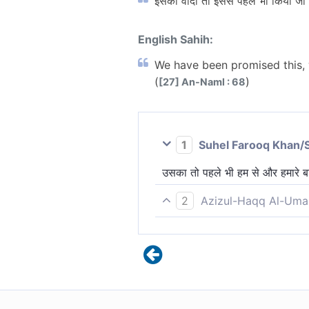
इसका वादा तो इससे पहले भी किया जा च
English Sahih:
We have been promised this, w
(
)
[27] An-Naml : 68
1
Suhel Farooq Khan/
उसका तो पहले भी हम से और हमारे बा
2
Azizul-Haqq Al-Uma
हमें इसका वचन दिया जा चुका है तथा ह