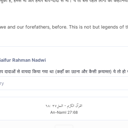
ुका है, हमसे भी और हमारे बाप-दादा से भी। ये तो बस पहले लोगो की कहानियाँ
e and our forefathers, before. This is not but legends of t
Saifur Rahman Nadwi
प दादाओं से वायदा किया गया था (कहाँ का उठना और कैसी क़यामत) ये तो हो न 
ry
मारे पूर्वजों को इससे पहले, ये तो बस अगलों की बनायी हुई कथाएँ हैं।
٦٨
:
٢٧
النمل
القرآن الكريم
-
An-Naml
27
:
68