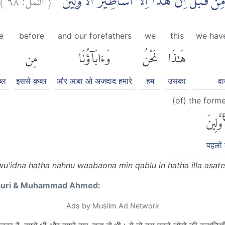
مِنْ قَبْلُۙ اِنْ هٰذَآ اِلَّآ اَسَاطِيْرُ الْاَوَّلِيْنَ
e
before
and our forefathers
we
this
we hav
هَٰذَا
نَحْنُ
وَءَابَآؤُنَا
مِن
्ल
इससे क़ब्ल
और आबा ओ अजदाद हमारे
हम
उसका
वा
(of) the form
َوَّلِينَ
पहलों
wu'idn
a
h
atha
na
h
nu wa
a
b
a
on
a
min qablu in h
atha
ill
a
as
at
e
puri & Muhammad Ahmed:
Ads by Muslim Ad Network