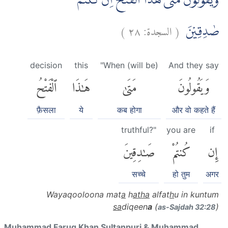
وَيَقُوْلُوْنَ مَتٰى هٰذَا الْفَتْحُ اِنْ كُنْتُمْ
)
٢٨
السجدة:
(
صٰدِقِيْنَ
decision
this
"When (will be)
And they say
وَيَقُولُونَ
مَتَىٰ
هَٰذَا
ٱلْفَتْحُ
फ़ैसला
ये
कब होगा
और वो कहते हैं
truthful?"
you are
if
إِن
كُنتُمْ
صَٰدِقِينَ
सच्चे
हो तुम
अगर
Wayaqooloona mat
a
h
atha
alfat
h
u in kuntum
sa
diqeen
a
(
)
as-Sajdah 32:28
Muhammad Faruq Khan Sultanpuri & Muhammad