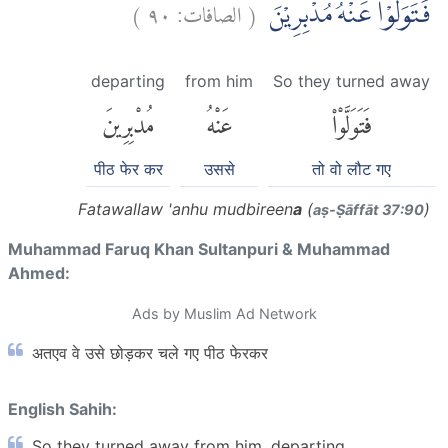
)
٩٠
الصافات:
(
فَتَوَلَّوْا عَنْهُ مُدْبِرِيْنَ
departing
from him
So they turned away
فَتَوَلَّوْا۟
عَنْهُ
مُدْبِرِينَ
पीठ फेर कर
उससे
तो वो लौट गए
Fatawallaw 'anhu mudbireen
a
(
)
aṣ-Ṣāffāt 37:90
Muhammad Faruq Khan Sultanpuri & Muhammad
Ahmed:
Ads by Muslim Ad Network
अतएव वे उसे छोड़कर चले गए पीठ फेरकर
English Sahih:
So they turned away from him, departing.