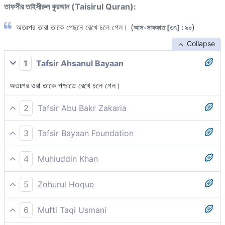
তাফসীর তাইসীরুল কুরআন (Taisirul Quran):
অতঃপর তারা তাকে পেছনে রেখে চলে গেল। (
)
আস-সাফফাত [৩৭] : ৯০
Collapse
1
Tafsir Ahsanul Bayaan
অতঃপর ওরা তাকে পশ্চাতে রেখে চলে গেল।
2
Tafsir Abu Bakr Zakaria
অতঃপর তারা তাকে পিছনে রেখে চলে গেল।
3
Tafsir Bayaan Foundation
অতঃপর তারা পৃষ্ঠপ্রদর্শন করে তার কাছ থেকে চলে গেল।
4
Muhiuddin Khan
অতঃপর তারা তার প্রতি পিঠ ফিরিয়ে চলে গেল।
5
Zohurul Hoque
সুতরাং তারা তাঁর কাছ থেকে বিমুখ হয়ে ফিরে গেল।
6
Mufti Taqi Usmani