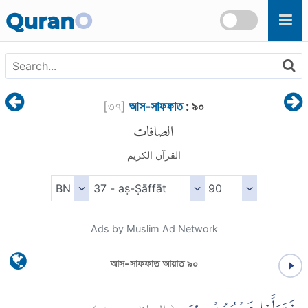
Skip to main content
Quran
O
[
৩৭
]
আস-সাফফাত
: ৯০
الصافات
القرآن الكريم
Ads by Muslim Ad Network
আস-সাফফাত আয়াত ৯০
)
٩٠
الصافات:
(