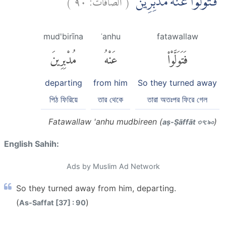
فَتَوَلَّوْا عَنْهُ مُدْبِرِيْنَ
mud'birīna
ʿanhu
fatawallaw
فَتَوَلَّوْا۟
عَنْهُ
مُدْبِرِينَ
departing
from him
So they turned away
পিঠ ফিরিয়ে
তার থেকে
তারা অতঃপর ফিরে গেল
Fatawallaw 'anhu mudbireen (
)
aṣ-Ṣāffāt ৩৭:৯০
English Sahih:
Ads by Muslim Ad Network
So they turned away from him, departing.
(
)
As-Saffat [37] : 90