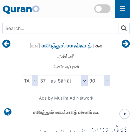
Skip to main content
Quran
O
[
௩௭
]
ஸூரத்துஸ் ஸாஃப்ஃபாத்
: ௯௦
الصافات
அணிவகுப்புகள்
Ads by Muslim Ad Network
ஸூரத்துஸ் ஸாஃப்ஃபாத் வசனம் ௯௦
)
٩٠
الصافات:
(