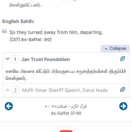
சென்றுவிட்டனர்.
English Sahih:
So they turned away from him, departing.
(
)
[37] As-Saffat : 90
Collapse
1
Jan Trust Foundation
எனவே அவரை விட்டும் அ(வருடைய சமூகத்த)வர்கள் திரும்பிச்
சென்றனர்.
2
Mufti Omar Sheriff Qasimi, Darul Huda
ஆகவே, அவர்கள் அவரை விட்டு பிரிந்து திரும்பிச் சென்றனர்.
٩٠
:
٣٧
الصافات
القرآن الكريم
-
As-Saffat
37
:
90