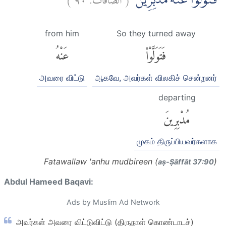
فَتَوَلَّوْا عَنْهُ مُدْبِرِيْنَ
from him
So they turned away
فَتَوَلَّوْا۟
عَنْهُ
அவரை விட்டு
ஆகவே, அவர்கள் விலகிச் சென்றனர்
departing
مُدْبِرِينَ
முகம் திருப்பியவர்களாக
Fatawallaw 'anhu mudbireen (
)
aṣ-Ṣāffāt 37:90
Abdul Hameed Baqavi:
Ads by Muslim Ad Network
அவர்கள் அவரை விட்டுவிட்டு (திருநாள் கொண்டாடச்)