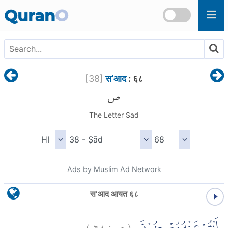
Skip to main content
Quran
O
[
38
]
स’आद
: ६८
ص
The Letter Sad
Ads by Muslim Ad Network
स’आद आयत ६८
)
٦٨
ص:
(