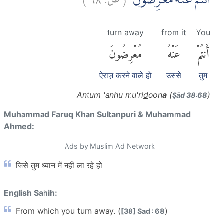
اَنْتُمْ عَنْهُ مُعْرِضُوْنَ
turn away
from it
You
أَنتُمْ
عَنْهُ
مُعْرِضُونَ
ऐराज़ करने वाले हो
उससे
तुम
Antum 'anhu mu'ri
d
oon
a
(
)
Ṣād 38:68
Muhammad Faruq Khan Sultanpuri & Muhammad
Ahmed:
Ads by Muslim Ad Network
जिसे तुम ध्यान में नहीं ला रहे हो
English Sahih:
From which you turn away. (
)
[38] Sad : 68