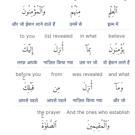
ٱلْعِلْمِ
مِنْهُمْ
وَٱلْمُؤْمِنُونَ
और जो ईमान लाने वाले हैं
उनमें से
इल्म में
to you
(is) revealed
in what
believe
يُؤْمِنُونَ
بِمَآ
أُنزِلَ
إِلَيْكَ
तरफ़ आपके
नाज़िल किया गया
उस पर जो
वो ईमान लाते हैं
before you
from
was revealed
and what
وَمَآ
أُنزِلَ
مِن
قَبْلِكَۚ
आपसे पहले
आपसे पहले
नाज़िल किया गया
और जो
the prayer
And the ones who establish
وَٱلْمُقِيمِينَ
ٱلصَّلَوٰةَۚ