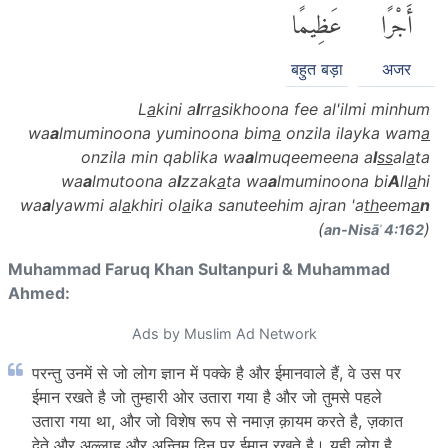
أَجْرًا
عَظِيمًا
बहुत बड़ा
अजर
L
a
kini a
l
rr
a
sikhoona fee al'ilmi minhum
wa
a
lmuminoona yuminoona bim
a
onzila ilayka wam
a
onzila min qablika wa
a
lmuqeemeena a
l
ss
al
a
ta
wa
a
lmutoona a
l
zzak
a
ta wa
a
lmuminoona bi
A
ll
a
hi
wa
a
lyawmi al
a
khiri ol
a
ika sanuteehim ajran 'a
th
eem
a
n
(
)
an-Nisāʾ 4:162
Muhammad Faruq Khan Sultanpuri & Muhammad
Ahmed:
Ads by Muslim Ad Network
परन्तु उनमें से जो लोग ज्ञान में पक्के है और ईमानवाले हैं, वे उस पर
ईमान रखते है जो तुम्हारी ओर उतारा गया है और जो तुमसे पहले
उतारा गया था, और जो विशेष रूप से नमाज़ क़ायम करते है, ज़कात
देते और अल्लाह और अन्तिम दिन पर ईमान रखते है। यही लोग है