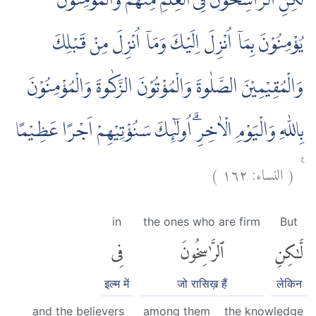
لٰكِنِ الرَّاسِخُوْنَ فِى الْعِلْمِ مِنْهُمْ وَالْمُؤْمِنُوْنَ
يُؤْمِنُوْنَ بِمَآ اُنْزِلَ اِلَيْكَ وَمَآ اُنْزِلَ مِنْ قَبْلِكَ
وَالْمُقِيْمِيْنَ الصَّلٰوةَ وَالْمُؤْتُوْنَ الزَّكٰوةَ وَالْمُؤْمِنُوْنَ
بِاللّٰهِ وَالْيَوْمِ الْاٰخِرِۗ اُولٰۤىِٕكَ سَنُؤْتِيْهِمْ اَجْرًا عَظِيْمًا
)
١٦٢
النساء:
(
ࣖ
in
the ones who are firm
But
لَّٰكِنِ
ٱلرَّٰسِخُونَ
فِى
इल्म में
जो रासिख़ हैं
लेकिन
and the believers
among them
the knowledge