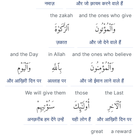
नमाज़
और जो क़ायम करने वाले हैं
the zakah
and the ones who give
وَٱلْمُؤْتُونَ
ٱلزَّكَوٰةَ
ज़कात
और जो देने वाले हैं
and the Day
in Allah
and the ones who believe
وَٱلْمُؤْمِنُونَ
بِٱللَّهِ
وَٱلْيَوْمِ
और आख़िरी दिन पर
अल्लाह पर
और जो ईमान लाने वाले हैं
We will give them
those
the Last
ٱلْءَاخِرِ
أُو۟لَٰٓئِكَ
سَنُؤْتِيهِمْ
अनक़रीब हम देंगे उन्हें
यही लोग हैं
और आख़िरी दिन पर
great
a reward