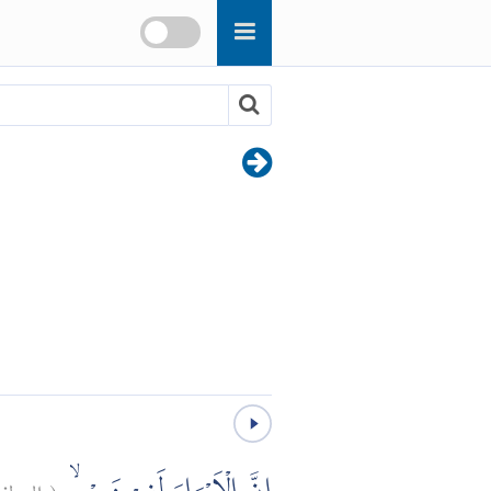
المطف:
(