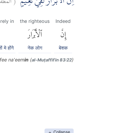
اِنَّ الْاَبْرَارَ لَفِيْ نَعِيْمٍۙ
rely in
the righteous
Indeed
إِنَّ
ٱلْأَبْرَارَ
 मे होंगे
नेक लोग
बेशक
afee na'eem
in
(
)
al-Muṭaffifīn 83:22
Collapse