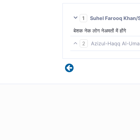
1
Suhel Farooq Khan/
बेशक नेक लोग नेअमतों में होंगे
2
Azizul-Haqq Al-Uma
निशचय, सदाचारी आनन्द में होंगे।