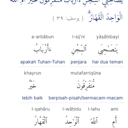
يٰصَاحِبَيِ السِّجْنِ ءَاَرْبَابٌ مُتَفَرِّقُوْنَ خَيْرٌ اَمِ اللّٰهُ
)
٣٩
يوسف:
(
الْوَاحِدُ الْقَهَّارُۗ
a-arbābun
l-sij'ni
yāṣāḥibayi
يَٰصَىٰحِبَىِ
ٱلسِّجْنِ
ءَأَرْبَابٌ
apakah Tuhan-Tuhan
penjara
hai dua teman
khayrun
mutafarriqūna
مُّتَفَرِّقُونَ
خَيْرٌ
lebih baik
berpisah-pisah/bermacam-macam
l-qahāru
l-wāḥidu
l-lahu
ami
أَمِ
ٱللَّهُ
ٱلْوَٰحِدُ
ٱلْقَهَّارُ