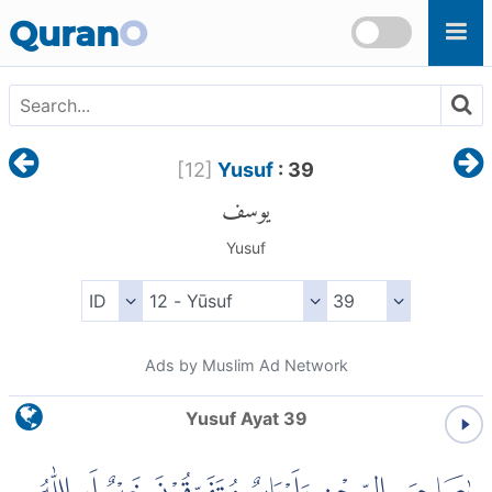
Skip to main content
Quran
O
[
12
]
Yusuf
: 39
يوسف
Yusuf
Ads by Muslim Ad Network
Yusuf Ayat 39