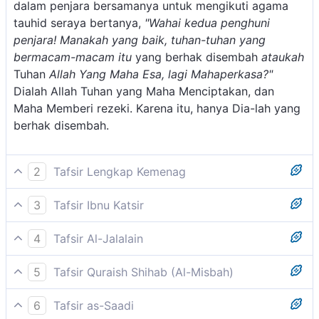
dalam penjara bersamanya untuk mengikuti agama
tauhid seraya bertanya,
"Wahai kedua penghuni
penjara! Manakah yang baik, tuhan-tuhan yang
bermacam-macam itu
yang berhak disembah
ataukah
Tuhan
Allah Yang Maha Esa, lagi Mahaperkasa?"
Dialah Allah Tuhan yang Maha Menciptakan, dan
Maha Memberi rezeki. Karena itu, hanya Dia-lah yang
berhak disembah.
2
Tafsir Lengkap Kemenag
Yusuf meneruskan dakwahnya dengan menyeru
3
Tafsir Ibnu Katsir
kedua pemuda yang menjadi kawannya dalam
Yusuf berbicara kepada kedua pemuda —temannya
penjara itu, "Wahai kedua penghuni penjara, manakah
4
Tafsir Al-Jalalain
dalam penjara itu— seraya mengajaknya menyembah
yang lebih baik, tuhan yang bermacam-macam itu
("Hai kedua temanku) yang satu tempat tinggal
Allah semata, tidak mempersekutukan-Nya, dan
ataukah Allah Yang Maha Esa Yangperkasa?" Seruan
5
Tafsir Quraish Shihab (Al-Misbah)
(dalam penjara! Manakah yang baik tuhan yang
meninggalkan semua berhala yang disembah oleh
ini adalah yang ikhlas dari seorang kawan yang setia
Wahai kedua teman sepenjaraku, apakah tuhan-tuhan
bermacam-macam itu ataukah Allah Yang Maha Esa
kaum keduanya. Untuk itu Yusuf a.s. berkata:
dan jujur kepada kawan-kawannya. Pertanyaan dalam
6
Tafsir as-Saadi
yang banyak, yang masing-masing dipatuhi oleh
lagi Maha Perkasa?") pilihlah! Istifham atau kata tanya