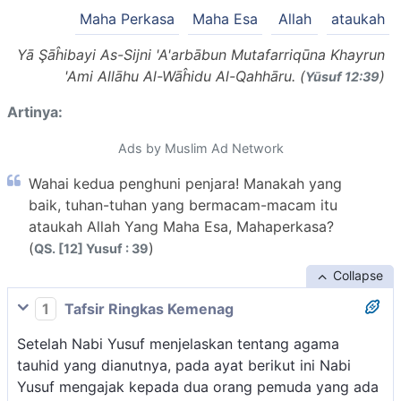
Maha Perkasa
Maha Esa
Allah
ataukah
Yā Şāĥibayi As-Sijni 'A'arbābun Mutafarriqūna Khayrun
'Ami Allāhu Al-Wāĥidu Al-Qahhāru. (
)
Yūsuf 12:39
Artinya:
Ads by Muslim Ad Network
Wahai kedua penghuni penjara! Manakah yang
baik, tuhan-tuhan yang bermacam-macam itu
ataukah Allah Yang Maha Esa, Mahaperkasa?
(
)
QS. [12] Yusuf : 39
Collapse
1
Tafsir Ringkas Kemenag
Setelah Nabi Yusuf menjelaskan tentang agama
tauhid yang dianutnya, pada ayat berikut ini Nabi
Yusuf mengajak kepada dua orang pemuda yang ada